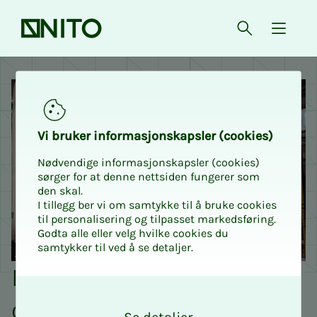
Forsiden
Åpne søk
{ isMe
NITO - Norges Ingeniør- og 
Vi bru­­­ker in­­­for­­­ma­­­sjons­­­kaps­­­­­ler (cookies)
Nødvendige informasjonskapsler (cookies)
sørger for at denne nettsiden fungerer som
den skal.
I tillegg ber vi om samtykke til å bruke cookies
til personalisering og tilpasset markedsføring.
Godta alle eller velg hvilke cookies du
samtykker til ved å se detaljer.
Din støttespiller - på jobb
O
og privat
k