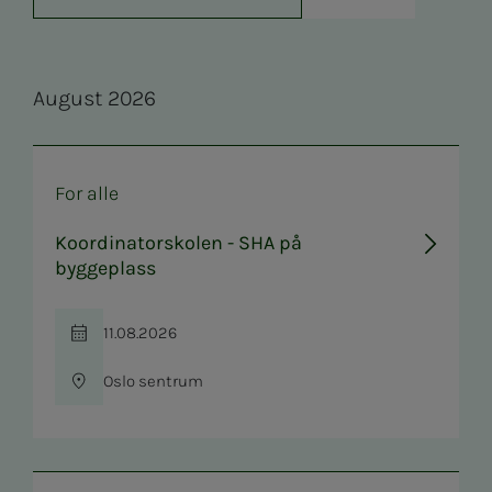
Au­­­gust 2026
For alle
Koordinatorskolen - SHA på
byggeplass
11.08.2026
Tid
Oslo sentrum
Sted