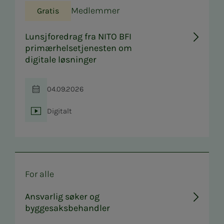
Medlemmer
Gratis
Lunsjforedrag fra NITO BFI
primærhelsetjenesten om
digitale løsninger
04.09.2026
Tid
Digitalt
Sted
For alle
Ansvarlig søker og
byggesaksbehandler