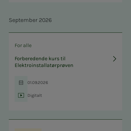
Se­p­tem­­­ber 2026
For alle
Forberedende kurs til
Elektroinstallatørprøven
01.09.2026
Tid
Digitalt
Sted