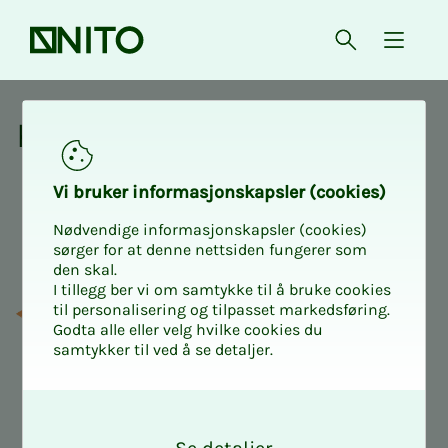
Forsiden
Åpne søk
{ isMe
Kurs og aktiviteter fra NITO
Kurs og ak­­­ti­vi­­­te­­­ter
Vi bru­­­ker in­­­for­­­ma­­­sjons­­­kaps­­­­­ler (cookies)
Nødvendige informasjonskapsler (cookies)
sørger for at denne nettsiden fungerer som
den skal.
I tillegg ber vi om samtykke til å bruke cookies
til personalisering og tilpasset markedsføring.
Godta alle eller velg hvilke cookies du
samtykker til ved å se detaljer.
O
k