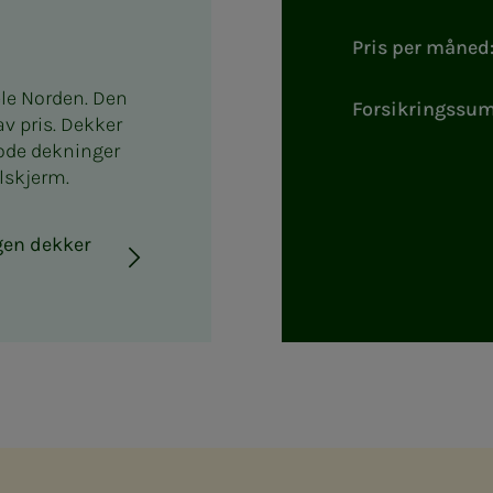
Pris per måned
ele Norden. Den
Forsikringssum
av pris. Dekker
gode dekninger
lskjerm.
ngen dekker