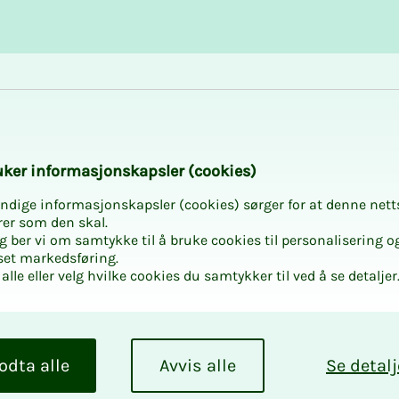
Karriere og utvikling
Kurs og aktiviteter
tidsbolig
­­ker in­­­for­­­ma­­­sjons­­­kaps­­­­­ler (cookies)
ndige informasjonskapsler (cookies) sørger for at denne nett
rer som den skal.
egg ber vi om samtykke til å bruke cookies til personalisering o
set markedsføring.
alle eller velg hvilke cookies du samtykker til ved å se detaljer
odta alle
Avvis alle
Se detalj