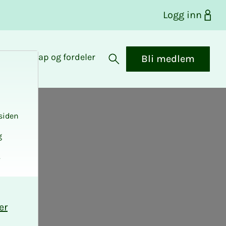
Logg inn
Medlemskap og fordeler
Bli medlem
Åpne søk
siden
g
.
er