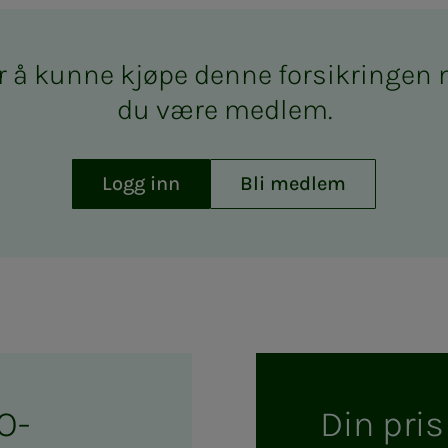
 å kun­­­ne kjø­­­pe den­­­ne for­­­sik­rin­­­ge
du være med­­­­­lem.
Logg inn
Bli medlem
O-
Din pris