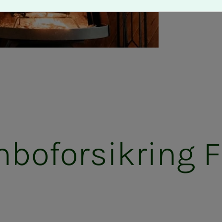
bo­­­for­­­sik­ring Fri