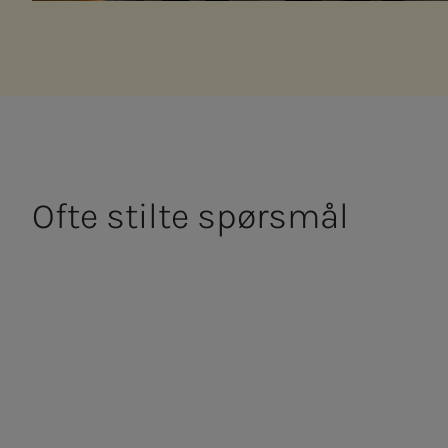
Ofte stil­­­te spørs­­­mål