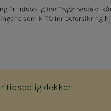
ng Fritidsbolig har
Trygs
beste vilkå
ngene som NITO Innboforsikring h
­­­tids­­­bo­­­lig dek­­­ker