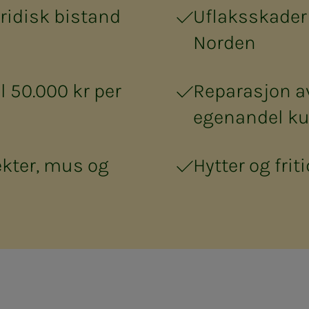
uridisk bistand
Uflaksskader 
Norden
il 50.000 kr per
Reparasjon a
egenandel ku
kter, mus og
Hytter og frit