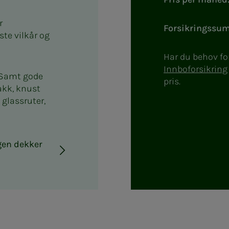
r
Forsikringssum
te vilkår og
Har du behov fo
Innboforsikring
. Samt gode
pris.
akk, knust
glassruter,
ngen dekker