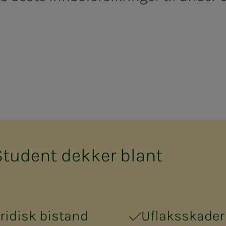
 Stu­­dent dek­­ker blant
uridisk bistand
Uflaksskader 