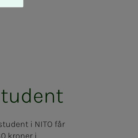
Stu­­dent
st
udent i NITO får
0 kroner i