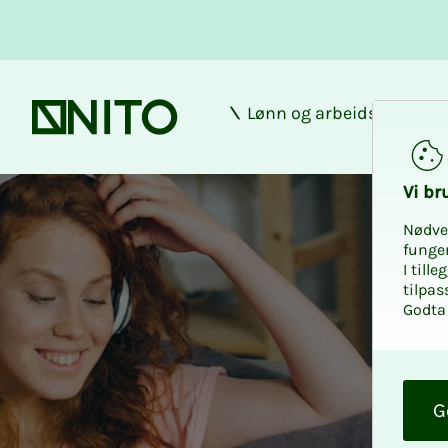
Lønn og arbeidsforhold
Forsiden
Innboforsikring st
Vi bru­
Nødve
funge
I till
tilpas
Godta 
O
k
G