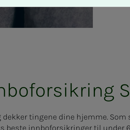
­bo­­for­­sik­ring 
g dekker tingene dine hjemme. Som
 beste innboforsikringer til under 6