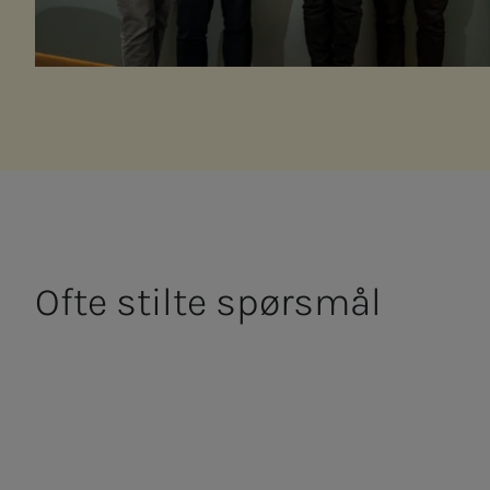
Ofte stil­­te spørs­­mål