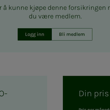
 å kun­­ne kjø­­pe den­­ne for­­sik­rin­­ge
du være med­­­lem.
Logg inn
Bli medlem
O-
Din pris
Pris per måned