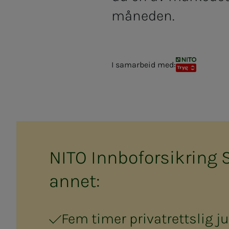
måneden.
I samarbeid med:
NITO TRYG kollektiv forsikring
NITO Inn­­bo­­for­­sik­ring
an­­net:
Fem timer privatrettslig j