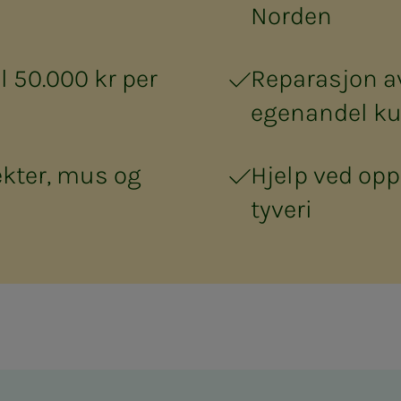
Norden
il 50.000 kr per
Reparasjon a
egenandel ku
kter, mus og
Hjelp ved opp
tyveri