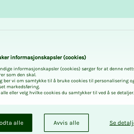
Karriere og utvikling
Kurs og aktiviteter
udent
­ker in­­for­­ma­­sjons­­kaps­­­ler (cookies)
ndige informasjonskapsler (cookies) sørger for at denne nett
rer som den skal.
egg ber vi om samtykke til å bruke cookies til personalisering o
set markedsføring.
alle eller velg hvilke cookies du samtykker til ved å se detaljer
odta alle
Avvis alle
Se detalj