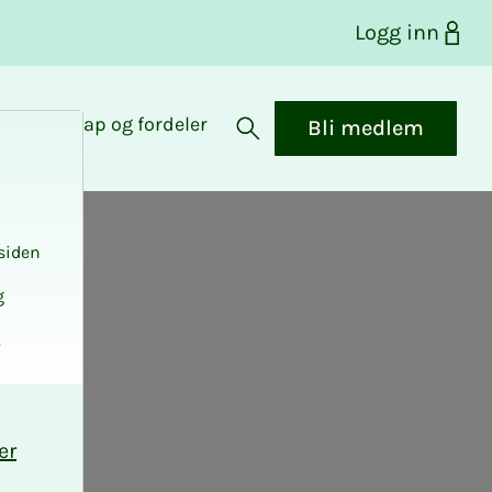
Logg inn
Medlemskap og fordeler
Bli medlem
Åpne søk
siden
g
.
er