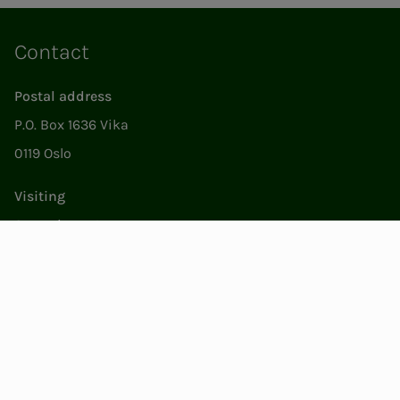
Contact
Postal address
P.O. Box 1636 Vika
0119 Oslo
Visiting
Støperigata 1
0250 Oslo
Member Services
Mon. - Fri. 09:00 to 15:00
22053500
epost@nito.no