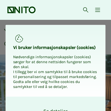
Front page
Open searc
{ isMe
Your insurance terms
Your in­­­­­sur­ance cer­ti­­fi­­­
cates:
Vi bruk­er in­­­for­­masjon­skap­sler (cook­ies)
Nødvendige informasjonskapsler (cookies)
sørger for at denne nettsiden fungerer som
den skal.
I tillegg ber vi om samtykke til å bruke cookies
til personalisering og tilpasset markedsføring.
Godta alle eller velg hvilke cookies du
samtykker til ved å se detaljer.
O
k