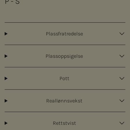
P - S
Plassfratredelse
Plassoppsigelse
Pott
Reallønnsvekst
Rettstvist