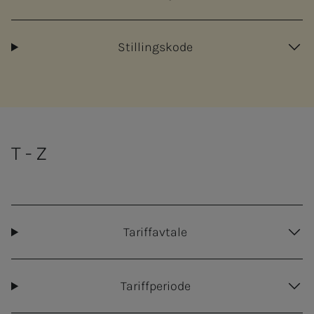
Stillingskode
T - Z
Tariffavtale
Tariffperiode