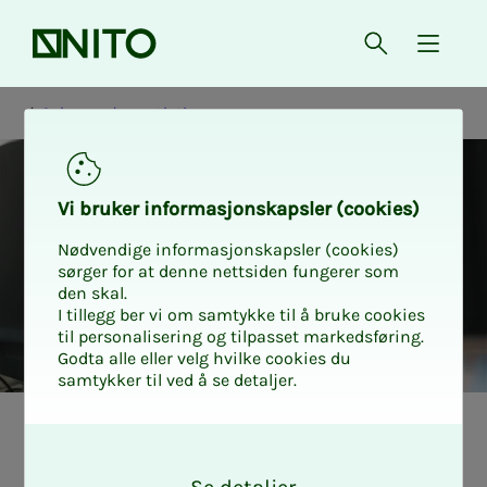
Front page
Open searc
{ isMe
Salary and negotiations
Vi bruk­er in­­­for­­masjon­skap­sler (cook­ies)
Nødvendige informasjonskapsler (cookies)
sørger for at denne nettsiden fungerer som
den skal.
I tillegg ber vi om samtykke til å bruke cookies
til personalisering og tilpasset markedsføring.
Godta alle eller velg hvilke cookies du
samtykker til ved å se detaljer.
Words and
O
k