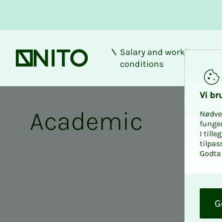
Salary and working
Front page
conditions
Academic courses a
Vi bru
Aca­d­e­m­ic
Nødve
funge
I till
tilpas
Godta 
O
k
G