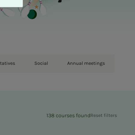
tatives
Social
Annual meetings
138 courses found
Reset filters