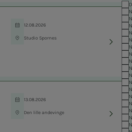
D
N
N
12.08.2026
N
Time
N
Studio Spornes
N
Location
N
N
N
N
N
N
N
N
13.08.2026
Time
N
N
Den lille andevinge
Location
N
N
N