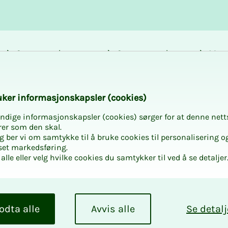
Career and
Courses and
Mem
development
activities
bene
nd activities
k­er in­­­­­for­­­masjon­skap­sler (cook­ies)
ndige informasjonskapsler (cookies) sørger for at denne nett
rer som den skal.
egg ber vi om samtykke til å bruke cookies til personalisering o
set markedsføring.
alle eller velg hvilke cookies du samtykker til ved å se detaljer
odta alle
Avvis alle
Se detalj