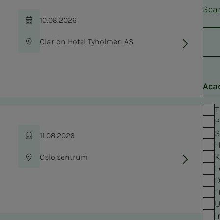
Sea
10.08.2026
Time
Clarion Hotel Tyholmen AS
Location
Aca
T
P
S
11.08.2026
Time
H
K
Oslo sentrum
Location
L
D
I
U
I