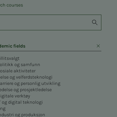
rch courses
demic fields
illitsvalgt
olitikk og samfunn
osiale aktiviteter
else og velferdsteknologi
arriere og personlig utvikling
edelse og prosjektledelse
igitale verktøy
T og digital teknologi
ng
ndustri og produksjon