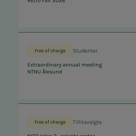
Retro Fair 2026
Studenter
Free of charge
Extraordinary annual meeting
NTNU Ålesund
Tillitsvalgte
Free of charge