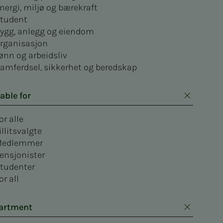
nergi, miljø og bærekraft
tudent
ygg, anlegg og eiendom
rganisasjon
ønn og arbeidsliv
amferdsel, sikkerhet og beredskap
able for
or alle
illitsvalgte
edlemmer
ensjonister
tudenter
or all
artment