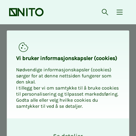
Front page
Open searc
{ isMe
News
Membership life in NITO
Vi bruk­er in­­­for­­masjon­skap­sler (cook­ies)
Nødvendige informasjonskapsler (cookies)
sørger for at denne nettsiden fungerer som
Student
den skal.
I tillegg ber vi om samtykke til å bruke cookies
til personalisering og tilpasset markedsføring.
Godta alle eller velg hvilke cookies du
samtykker til ved å se detaljer.
O
k