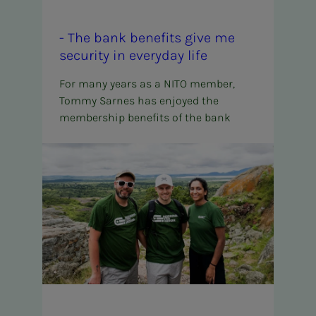
- The bank ben­e­­­fits give me
se­cu­ri­­­ty in every­­­day life
For many years as a NITO member,
Tommy Sarnes has enjoyed the
membership benefits of the bank