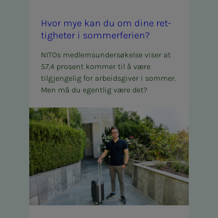
Hvor mye kan du om dine ret­
tigheter i som­mer­fe­rien?
NITOs medlemsundersøkelse viser at
57,4 prosent kommer til å være
tilgjengelig for arbeidsgiver i sommer.
Men må du egentlig være det?