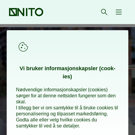
Front page
Open sear
{ isMe
Vi bruk­er in­­­­­for­­­masjon­skap­sler (cook­
ies)
Nødvendige informasjonskapsler (cookies)
sørger for at denne nettsiden fungerer som den
skal.
I tillegg ber vi om samtykke til å bruke cookies til
personalisering og tilpasset markedsføring.
Godta alle eller velg hvilke cookies du
samtykker til ved å se detaljer.