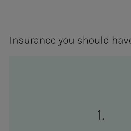
In­­­­­sur­ance you should hav