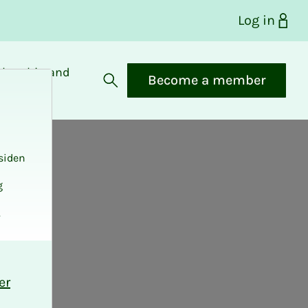
Log in
bership and
Become a member
fits
Open search
siden
g
.
er