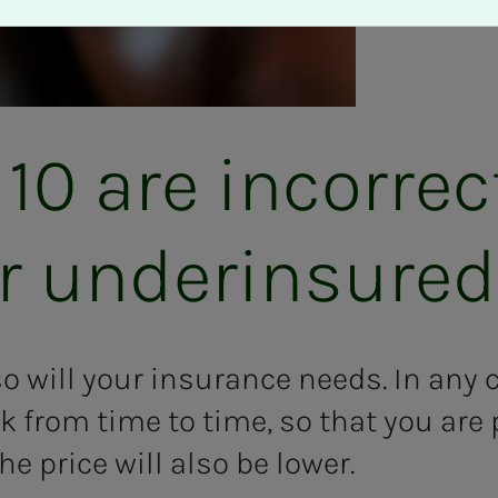
are in­­­­­cor­rec­t­­­l
 un­der­in­­­sured
 will your insurance needs. In any ca
k from time to time, so that you are 
e price will also be lower.