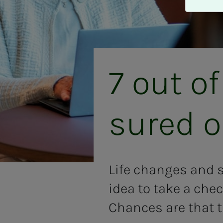
A
v
v
i
s
a
7 out of 10 
l
l
e
sured or
Life changes and so
idea to take a chec
Chances are that th