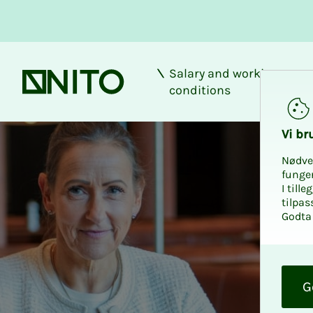
Salary and working
Front page
conditions
Vi bru
Nødve
funge
I till
tilpas
Godta 
O
k
G