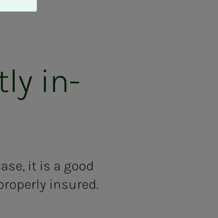
y in­­­­­
se, it is a good
properly insured.