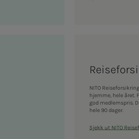
Reise­­­for­
NITO Reiseforsikrin
hjemme, hele året. F
god medlemspris. De
hele 90 dager.
Sjekk ut NITO Reise