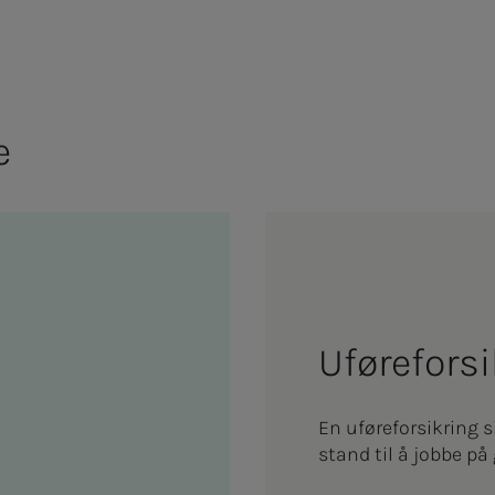
e
Uføre­­­­­for­­
En uføreforsikring s
stand til å jobbe på