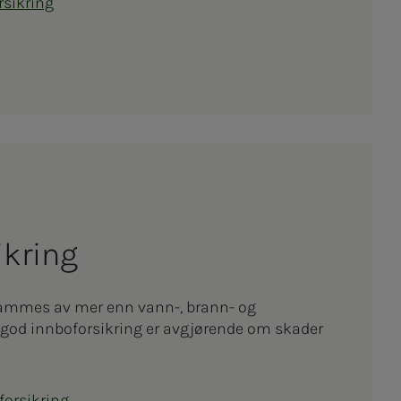
rsikring
­­sik­ring
ammes av mer enn vann-, brann- og
god innboforsikring er avgjørende om skader
forsikring