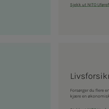
Sjekk ut NITO Uføref
Livs­­­­­­for­­s
Forsørger du flere e
kjære en økonomisk t