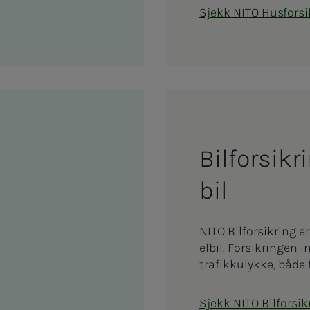
Sjekk NITO Husforsi
Bil­­­for­s
bil
NITO Bilforsikring e
elbil. Forsikringen 
trafikkulykke, både 
Sjekk NITO Bilforsik