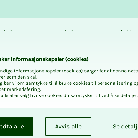
Career and
Courses and
Mem
development
activities
bene
k­er in­­­­­for­­­masjon­skap­sler (cook­ies)
ndige informasjonskapsler (cookies) sørger for at denne nett
rer som den skal.
egg ber vi om samtykke til å bruke cookies til personalisering o
set markedsføring.
alle eller velg hvilke cookies du samtykker til ved å se detaljer
odta alle
Avvis alle
Se detalj