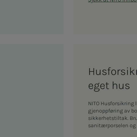
Hus­­­for­s
eget hus
NITO Husforsikring l
gjenoppføring av bol
sikkerhetstiltak. Br
sanitærporselen og