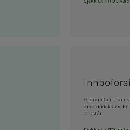
Sjekk ut NITO Livsfo
In­­­n­­bo­­­­­for
Hjemmet ditt kan r
innbruddskader. En 
oppstår.
Sjekk ut NITO Innbo