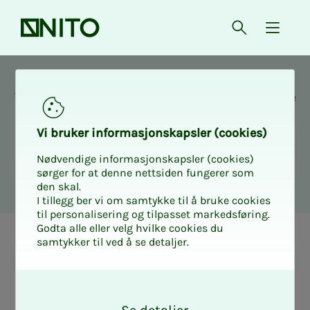
Front page
Open searc
{ isMe
To be able to buy this insurance, you must be
a member.
Vi bruk­er in­­­for­­masjon­skap­sler (cook­ies)
Nødvendige informasjonskapsler (cookies)
Sign In
Become a member
sørger for at denne nettsiden fungerer som
den skal.
I tillegg ber vi om samtykke til å bruke cookies
til personalisering og tilpasset markedsføring.
Godta alle eller velg hvilke cookies du
samtykker til ved å se detaljer.
O
k