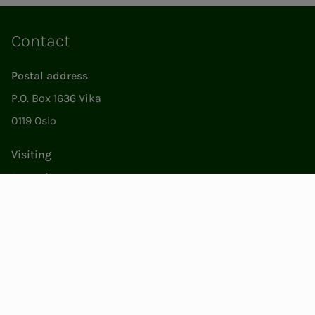
Contact
Postal address
P.O. Box 1636 Vika
0119 Oslo
Visiting
Støperigata 1
0250 Oslo
Member Services
Mon. - Fri. 09:00 to 15:00
22053500
epost@nito.no