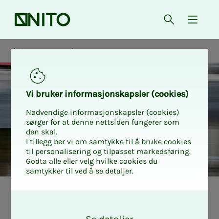
Front page
Open searc
{ isMe
Home contents insurance
Vi bruk­er in­­­for­­masjon­skap­sler (cook­ies)
Nødvendige informasjonskapsler (cookies)
sørger for at denne nettsiden fungerer som
den skal.
I tillegg ber vi om samtykke til å bruke cookies
til personalisering og tilpasset markedsføring.
Godta alle eller velg hvilke cookies du
samtykker til ved å se detaljer.
Medlemslivet i NITO
Forsikring
O
k