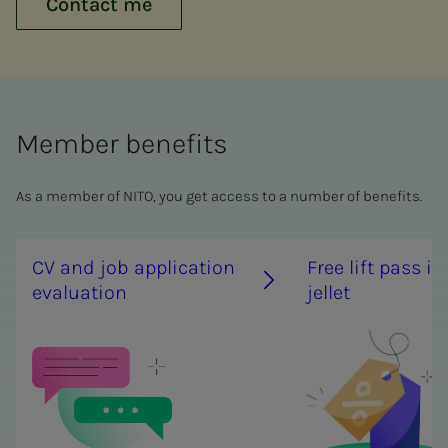
Contact me
Member benefits
As a member of NITO, you get access to a number of benefits.
CV and job ap­­­pli­­­ca­­­tion
Free lift pass in 
eval­u­a­­­tion
jel­let