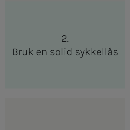
Bruk en sol­id sykkel­lås