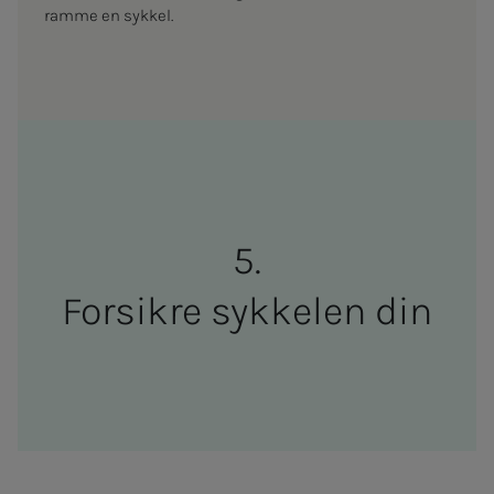
ramme en sykkel.
For­sikre sykke­len din