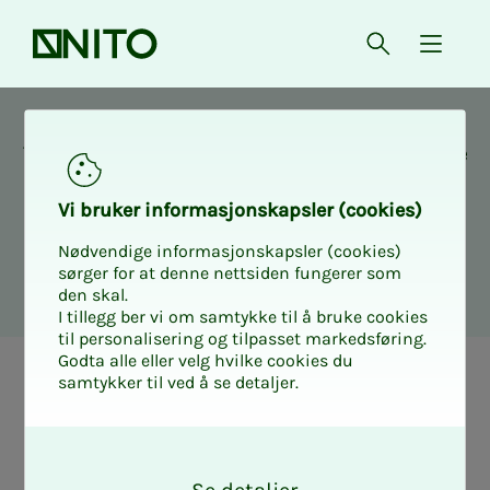
Front page
Open searc
{ isMe
To be able to buy this insurance, you must be
a member.
Vi bruk­er in­­­for­­masjon­skap­sler (cook­ies)
Nødvendige informasjonskapsler (cookies)
Sign In
Become a member
sørger for at denne nettsiden fungerer som
den skal.
I tillegg ber vi om samtykke til å bruke cookies
til personalisering og tilpasset markedsføring.
Godta alle eller velg hvilke cookies du
samtykker til ved å se detaljer.
O
k