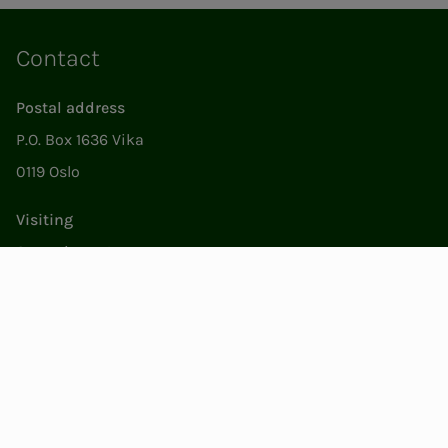
Contact
Postal address
P.O. Box 1636 Vika
0119 Oslo
Visiting
Støperigata 1
0250 Oslo
Member Services
Mon. - Fri. 09:00 to 15:00
22053500
epost@nito.no