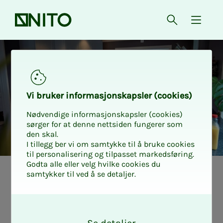
Front page
Open searc
{ isMe
Pension savings
Vi bruk­er in­­­­­for­­­masjon­skap­sler (cook­ies)
Nødvendige informasjonskapsler (cookies)
sørger for at denne nettsiden fungerer som
den skal.
I tillegg ber vi om samtykke til å bruke cookies
til personalisering og tilpasset markedsføring.
Godta alle eller velg hvilke cookies du
samtykker til ved å se detaljer.
O
k