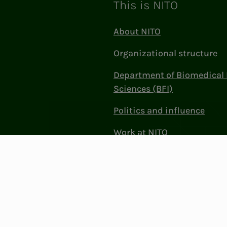
This is NITO
About NITO
Organizational structure
Department of Biomedical 
Sciences (BFI)
Politics and influence
Work at NITO
Contact Us