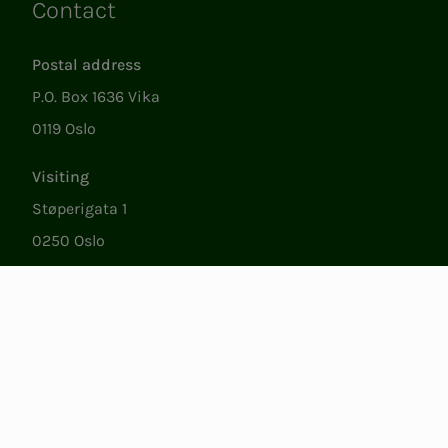
Contact
Links
Postal address
P.O. Box 1636 Vika
0119 Oslo
Visiting
Støperigata 1
0250 Oslo
Member Services
Mon. - Fri. 09:00 to 15:00
22053500
epost@nito.no