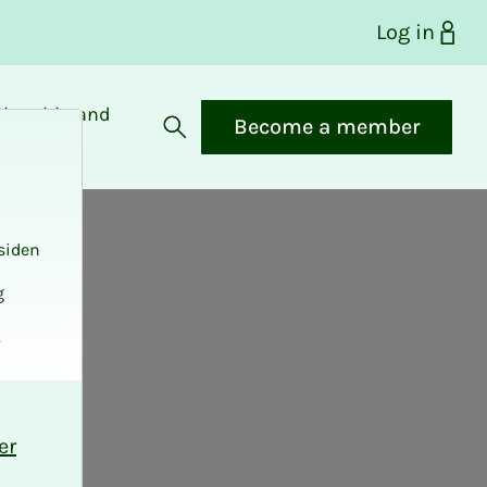
Log in
bership and
Become a member
fits
Open search
siden
g
.
er