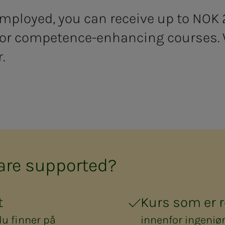
mployed, you can receive up to NOK
 for competence-enhancing courses. 
r.
e sup­­­port­ed?
t
Kurs som er r
du finner på
innenfor ingeniør