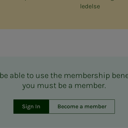
ledelse
be able to use the mem­ber­­­ship ben­e­­­
you must be a mem­ber.
Sign In
Become a member