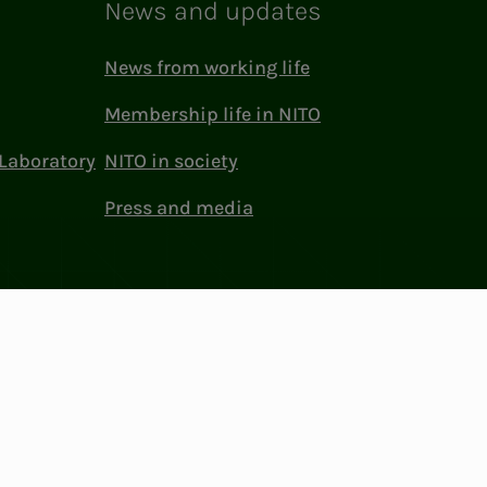
News and updates
News from working life
Membership life in NITO
Laboratory
NITO in society
Press and media