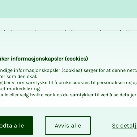
Career and
Courses and
Mem
development
activities
bene
 development
k­er in­for­masjon­skap­sler (cook­ies)
ndige informasjonskapsler (cookies) sørger for at denne nett
rer som den skal.
egg ber vi om samtykke til å bruke cookies til personalisering o
set markedsføring.
alle eller velg hvilke cookies du samtykker til ved å se detaljer
odta alle
Avvis alle
Se detalj