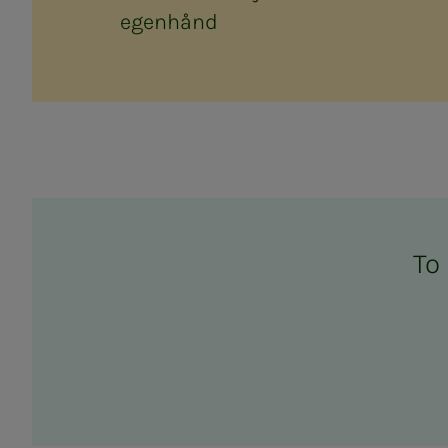
egenhånd
To 