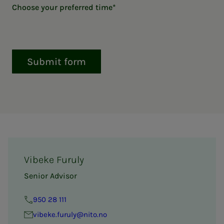
Choose your preferred time
Submit form
Vibeke Furuly
Senior Advisor
950 28 111
vibeke.furuly@nito.no