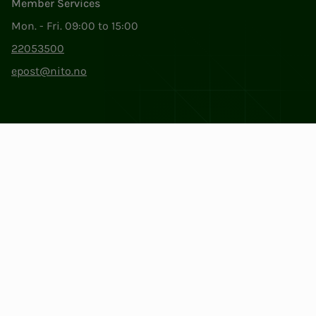
Member Services
Mon. - Fri. 09:00 to 15:00
22053500
epost@nito.no
Org.nr: 856 331 482
Privacy & Cookies
Change cookie settings
Facebook
LinkedIn
Instagram