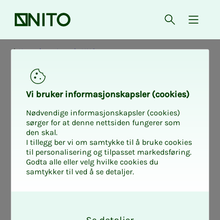
Front page
Open searc
{ isMe
Kongsberg Agenda UNG
Reg­is­­­tra­­­tion for
Vi bruk­er in­­­for­­masjon­skap­sler (cook­ies)
Kongs­berg Agen­­­
Nødvendige informasjonskapsler (cookies)
sørger for at denne nettsiden fungerer som
den skal.
da UNG
I tillegg ber vi om samtykke til å bruke cookies
til personalisering og tilpasset markedsføring.
Godta alle eller velg hvilke cookies du
samtykker til ved å se detaljer.
From lactate to slipper animals:
O
Technology in school lab.
k