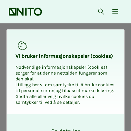
Front page
Open searc
{ isMe
About NITO
Vi bruk­er in­­­for­­masjon­skap­sler (cook­ies)
Nødvendige informasjonskapsler (cookies)
sørger for at denne nettsiden fungerer som
den skal.
I tillegg ber vi om samtykke til å bruke cookies
til personalisering og tilpasset markedsføring.
Godta alle eller velg hvilke cookies du
samtykker til ved å se detaljer.
O
k