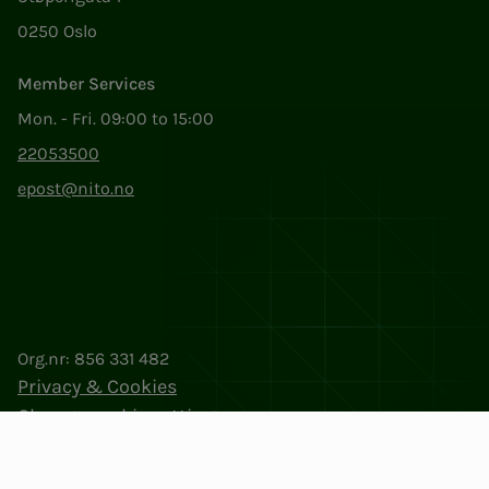
0250 Oslo
Member Services
Mon. - Fri. 09:00 to 15:00
22053500
epost@nito.no
Org.nr: 856 331 482
Privacy & Cookies
Change cookie settings