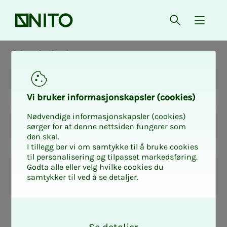
Front page
Open searc
{ isMe
Organizational structure
NI­­­TO's sec­re­­­tar­i­
Vi bruk­er in­­­for­­masjon­skap­sler (cook­ies)
at
Nødvendige informasjonskapsler (cookies)
sørger for at denne nettsiden fungerer som
den skal.
I tillegg ber vi om samtykke til å bruke cookies
til personalisering og tilpasset markedsføring.
The secretariat has approx. 200
Godta alle eller velg hvilke cookies du
samtykker til ved å se detaljer.
employees, of whom about 30 work at
NITO's local branches. The secretariat is
O
headed by Secretary General Egil
k
Thompson.