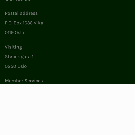
Postal address
P.O. Box 1636 Vika
0119 Oslo
Visiting
Støperigata 1
0250 Oslo
Member Services
Mon. - Fri. 09:00 to 15:00
22053500
epost@nito.no