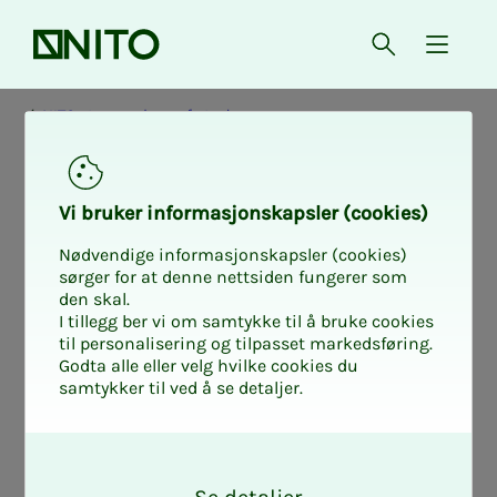
Front page
Open searc
{ isMe
NITO at your place of study
Vi bruk­er in­­­for­­masjon­skap­sler (cook­ies)
Nødvendige informasjonskapsler (cookies)
sørger for at denne nettsiden fungerer som
den skal.
I tillegg ber vi om samtykke til å bruke cookies
til personalisering og tilpasset markedsføring.
Godta alle eller velg hvilke cookies du
samtykker til ved å se detaljer.
O
k