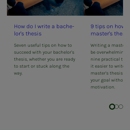
How do I write a bach­e­
9 tips on how t
lor's the­­­sis
mas­ter's the­­­sis
Seven useful tips on how to
Writing a master's
succeed with your bachelor's
be overwhelming. 
thesis, whether you are ready
nine practical tip
to start or stuck along the
it easier to write 
way.
master's thesis an
your goal without 
motivation.