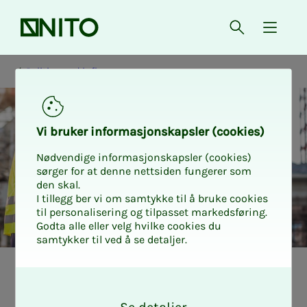
Front page
Open searc
{ isMe
Politics and influence
Vi bruk­er in­­­­­for­­­masjon­skap­sler (cook­ies)
Nødvendige informasjonskapsler (cookies)
sørger for at denne nettsiden fungerer som
den skal.
I tillegg ber vi om samtykke til å bruke cookies
til personalisering og tilpasset markedsføring.
Godta alle eller velg hvilke cookies du
samtykker til ved å se detaljer.
Sur­veys and re­­­
O
k