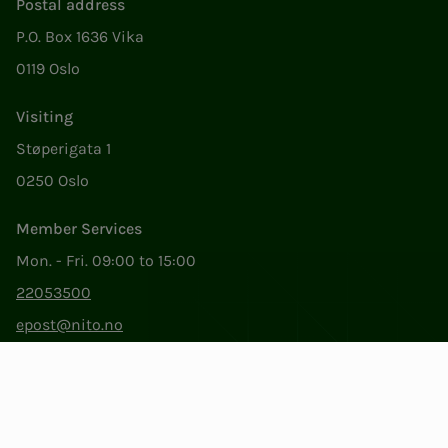
Postal address
P.O. Box 1636 Vika
0119 Oslo
Visiting
Støperigata 1
0250 Oslo
Member Services
Mon. - Fri. 09:00 to 15:00
22053500
epost@nito.no