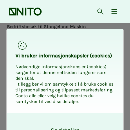
Front page
Open searc
{ isMe
Bedrift­s­besøk til Stan­ge­­­land Maskin
Reg­is­­­tra­­­tion
Here you can sign up for courses without being a
Vi bruk­er in­­­for­­masjon­skap­sler (cook­ies)
member. Once you are registered, a guest user will
Nødvendige informasjonskapsler (cookies)
automatically be created in your name, and you can
sørger for at denne nettsiden fungerer som
log in to nito.no to see an overview of your course and
den skal.
documentation.
I tillegg ber vi om samtykke til å bruke cookies
til personalisering og tilpasset markedsføring.
Godta alle eller velg hvilke cookies du
samtykker til ved å se detaljer.
Course
Bedriftsbesøk til Stangeland Maskin
O
Price
k
Free of charge