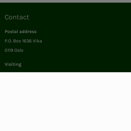
Contact
Postal address
P.O. Box 1636 Vika
0119 Oslo
Visiting
Støperigata 1
0250 Oslo
Member Services
Mon. - Fri. 09:00 to 15:00
22053500
epost@nito.no