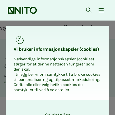
Front page
Open searc
{ isMe
Registration
Styrk deg i rollen som tillitsvalgt
Vi bruk­er in­­­­­for­­­masjon­skap­sler (cook­ies)
Un­­­for­­­tu­­­nate­­­ly, the course is not
Nødvendige informasjonskapsler (cookies)
avail­able to you
sørger for at denne nettsiden fungerer som
den skal.
I tillegg ber vi om samtykke til å bruke cookies
Want to see other courses that are right for you?
See other
til personalisering og tilpasset markedsføring.
relevant courses
.
Godta alle eller velg hvilke cookies du
samtykker til ved å se detaljer.
O
k