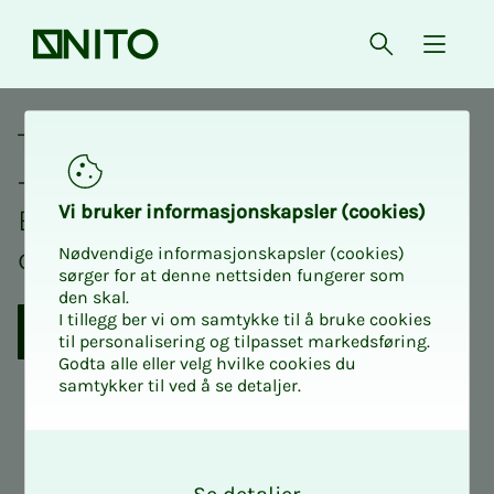
Front page
Open searc
{ isMe
Page not found
This site is not with us anymore
-
Vi bruk­er in­­­­­for­­­masjon­skap­sler (cook­ies)
But we have many others you
can visit.
Nødvendige informasjonskapsler (cookies)
sørger for at denne nettsiden fungerer som
den skal.
I tillegg ber vi om samtykke til å bruke cookies
Contact NITO
Go to the front page
til personalisering og tilpasset markedsføring.
Godta alle eller velg hvilke cookies du
samtykker til ved å se detaljer.
O
k