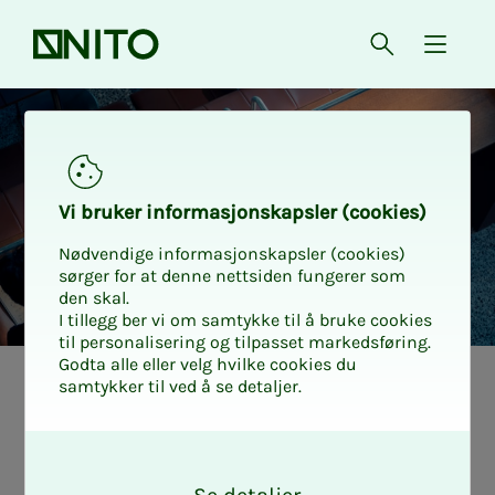
Front page
Open searc
{ isMe
Vi bruk­er in­­­for­­masjon­skap­sler (cook­ies)
Nødvendige informasjonskapsler (cookies)
sørger for at denne nettsiden fungerer som
den skal.
I tillegg ber vi om samtykke til å bruke cookies
til personalisering og tilpasset markedsføring.
Godta alle eller velg hvilke cookies du
samtykker til ved å se detaljer.
Medlemslivet i NITO
Karriere og utvikling
AI can lift your
O
k