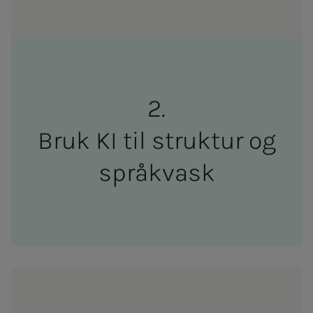
Bruk KI til struk­­­tur og
språk­­­vask