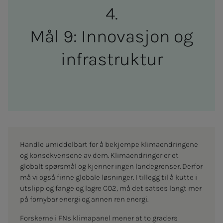
Mål 9: In­­­no­­­vasjon og
in­­­fra­struk­­­tur
Handle umiddelbart for å bekjempe klimaendringene
og konsekvensene av dem. Klimaendringer er et
globalt spørsmål og kjenner ingen landegrenser. Derfor
må vi også finne globale løsninger. I tillegg til å kutte i
utslipp og fange og lagre CO2, må det satses langt mer
på fornybar energi og annen ren energi.
Forskerne i FNs klimapanel mener at to graders