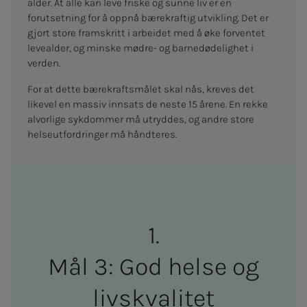
alder. At alle kan leve friske og sunne liv er en
forutsetning for å oppnå bærekraftig utvikling. Det er
gjort store framskritt i arbeidet med å øke forventet
levealder, og minske mødre- og barnedødelighet i
verden.
For at dette bærekraftsmålet skal nås, kreves det
likevel en massiv innsats de neste 15 årene. En rekke
alvorlige sykdommer må utryddes, og andre store
helseutfordringer må håndteres.
Mål 3: God helse og
livskvalitet