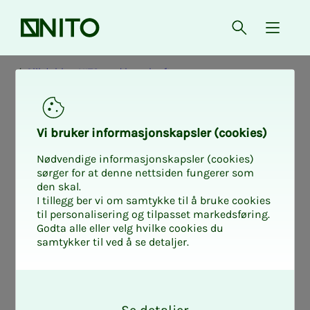
Front page
Open searc
{ isMe
Slik jobber NITO med bærekraft
NITO and the
Vi bruk­er in­­­­­for­­­masjon­skap­sler (cook­ies)
Sus­­­tain­able De­
Nødvendige informasjonskapsler (cookies)
sørger for at denne nettsiden fungerer som
den skal.
vel­op­­­ment Goals
I tillegg ber vi om samtykke til å bruke cookies
til personalisering og tilpasset markedsføring.
Godta alle eller velg hvilke cookies du
samtykker til ved å se detaljer.
Sustainable development is about
O
taking care of the needs of people living
k
today, without destroying future