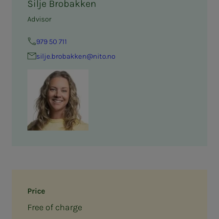
Silje Brobakken
Advisor
979 50 711
silje.brobakken@nito.no
Price
Free of charge