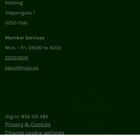
Visiting
Støperigata 1
0250 Oslo
Member Services
Mon. - Fri. 09:00 to 15:00
22053500
epost@nito.no
Org.nr: 856 331 482
Privacy & Cookies
Change cookie settings