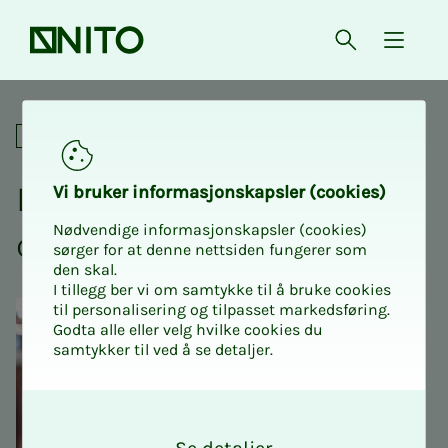
Front page
Open searc
{ isMe
Beer tasting at Larvik micr
Social
Beer tast­ing at Larvik mi­
Vi bruk­er in­­­­­for­­­masjon­skap­sler (cook­ies)
Nødvendige informasjonskapsler (cookies)
cro­brew­ery with NITO Ung
sørger for at denne nettsiden fungerer som
den skal.
I tillegg ber vi om samtykke til å bruke cookies
til personalisering og tilpasset markedsføring.
Godta alle eller velg hvilke cookies du
samtykker til ved å se detaljer.
O
k