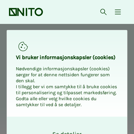
Forsiden
Åpne søk
{ isMe
Social
Vi bru­­­ker in­­­for­­­ma­­­sjons­­­kaps­­­­­ler (cookies)
Nødvendige informasjonskapsler (cookies)
sørger for at denne nettsiden fungerer som
den skal.
I tillegg ber vi om samtykke til å bruke cookies
til personalisering og tilpasset markedsføring.
Godta alle eller velg hvilke cookies du
samtykker til ved å se detaljer.
O
k