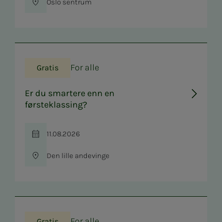
Oslo sentrum
Sted
For alle
Gratis
Er du smartere enn en
førsteklassing?
11.08.2026
Tid
Den lille andevinge
Sted
For alle
Gratis