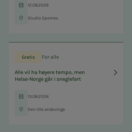
12.08.2026
Tid
Studio Spornes
Sted
For alle
Gratis
Alle vil ha høyere tempo, men
Helse-Norge går i sneglefart
13.08.2026
Tid
Den lille andevinge
Sted