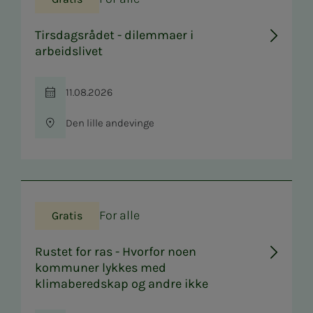
Tirsdagsrådet - dilemmaer i
arbeidslivet
11.08.2026
Tid
Den lille andevinge
Sted
For alle
Gratis
Rustet for ras - Hvorfor noen
kommuner lykkes med
klimaberedskap og andre ikke