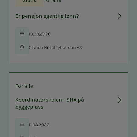
For alle
Gratis
Er pensjon egentlig lønn?
10.08.2026
Tid
Clarion Hotel Tyholmen AS
Sted
For alle
Koordinatorskolen - SHA på
byggeplass
11.08.2026
Tid