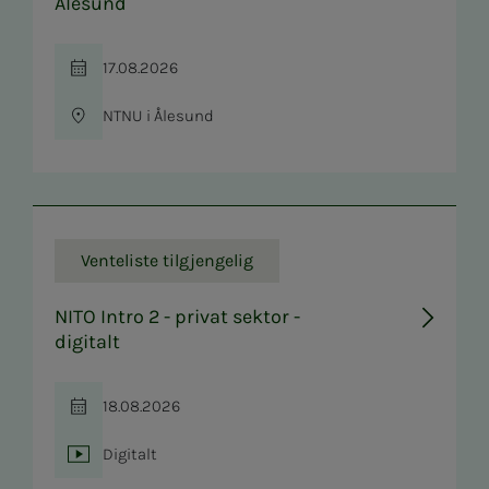
Ålesund
17.08.2026
Tid
NTNU i Ålesund
Sted
Venteliste tilgjengelig
NITO Intro 2 - privat sektor -
digitalt
18.08.2026
Tid
Digitalt
Sted