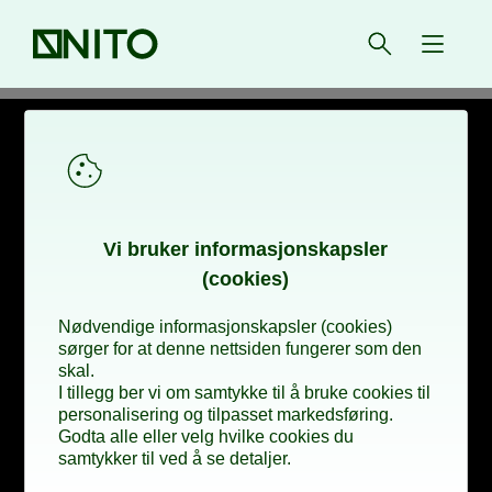
Forsiden
Åpne søk
{ isMe
Vi bru­­­ker in­­­for­­­ma­­­sjons­­­kaps­­­­­ler
(cookies)
Nødvendige informasjonskapsler (cookies)
sørger for at denne nettsiden fungerer som den
skal.
I tillegg ber vi om samtykke til å bruke cookies til
personalisering og tilpasset markedsføring.
Godta alle eller velg hvilke cookies du
samtykker til ved å se detaljer.