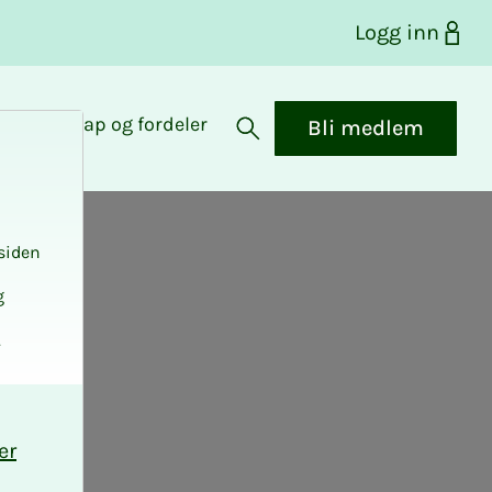
Logg inn
Medlemskap og fordeler
Bli medlem
Åpne søk
siden
g
.
er