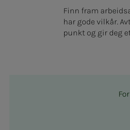
Finn fram arbeidsa
har gode vilkår. A
punkt og gir deg et
For 