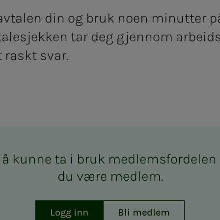
vtalen din og bruk noen minutter på
vtalesjekken tar deg gjennom arbeid
 raskt svar.
å kun­­­ne ta i bruk med­­­­­lems­­­for­­­de­­­l
du være med­­­­­lem.
Logg inn
Bli medlem