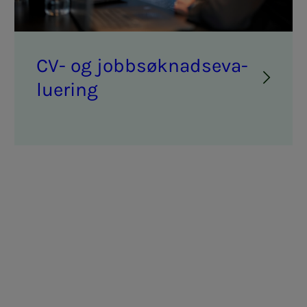
CV- og job­b­­­søk­­­nads­­­e­va­
lu­e­ring