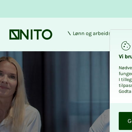
Lønn og arbeidsforhold
Forsiden
Avtalesjekken
Vi bru­
Nødve
funge
I till
tilpas
Godta 
O
k
G