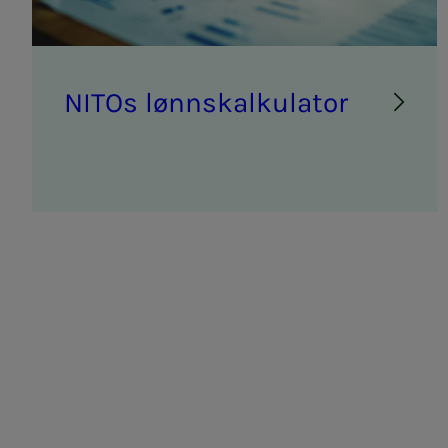
NITOs lønn­­­skalk­­­u­la­tor