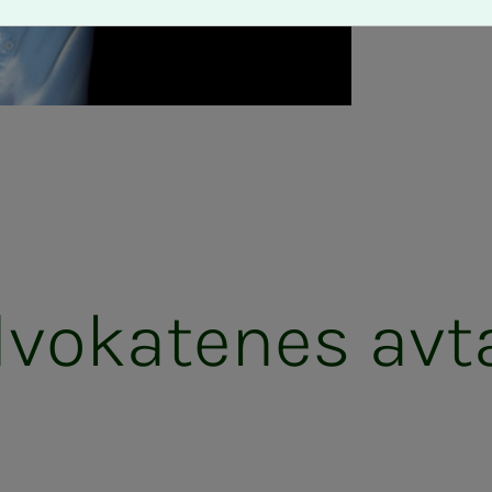
ka­­­te­­­nes av­ta­­­