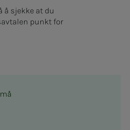
 å sjekke at du
savtalen punkt for
en må