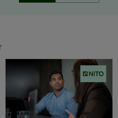
r
NITO