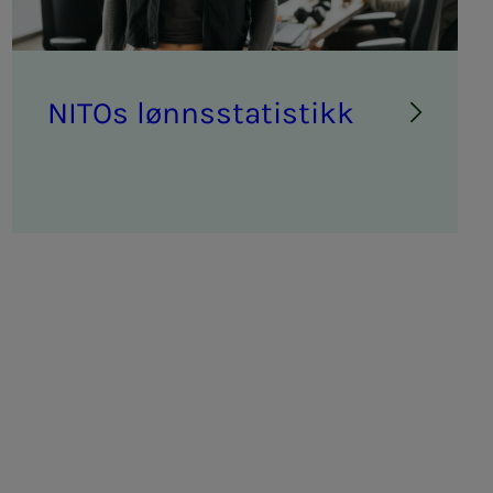
NITOs lønns­sta­­­ti­s­­tikk