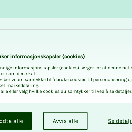
Karriere og utvikling
Kurs og aktiviteter
­­ker in­­­for­­­ma­­­sjons­­­kaps­­­­­ler (cookies)
ndige informasjonskapsler (cookies) sørger for at denne nett
rer som den skal.
egg ber vi om samtykke til å bruke cookies til personalisering o
set markedsføring.
alle eller velg hvilke cookies du samtykker til ved å se detaljer
odta alle
Avvis alle
Se detalj