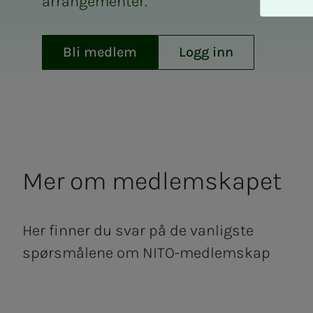
arrangementer.
A
v
v
Bli medlem
Logg inn
i
s
a
l
l
e
Mer om med­­­­­lem­­­ska­­­pet
Her finner du svar på de vanligste
spørsmålene om NITO-medlemskap