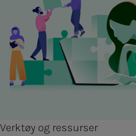
Ver­k­tøy og res­sur­­­ser