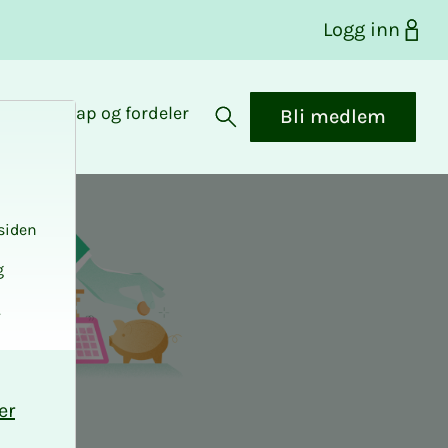
Logg inn
Medlemskap og fordeler
Bli medlem
Åpne søk
siden
g
.
er