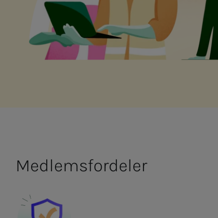
Med­­­­­lems­­­for­­­de­­­ler