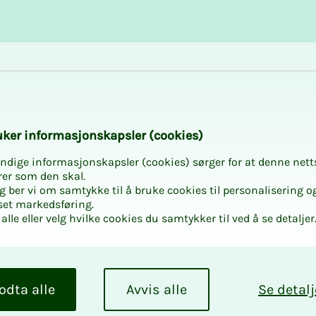
Karriere og utvikling
Kurs og aktiviteter
deler
­­ker in­­­for­­­ma­­­sjons­­­kaps­­­­­ler (cookies)
 hele li­­­vet
ndige informasjonskapsler (cookies) sørger for at denne nett
rer som den skal.
egg ber vi om samtykke til å bruke cookies til personalisering o
set markedsføring.
alle eller velg hvilke cookies du samtykker til ved å se detaljer
 gode vilkår, enten du
 skal du føle deg
rdagen og få
odta alle
Avvis alle
Se detalj
åre kurs og