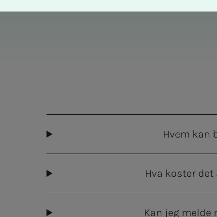
Hvem kan b
Hva koster det
Kan jeg melde 