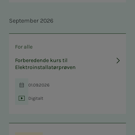
Se­p­tem­­­ber 2026
For alle
Forberedende kurs til
Elektroinstallatørprøven
01.09.2026
Tid
Digitalt
Sted