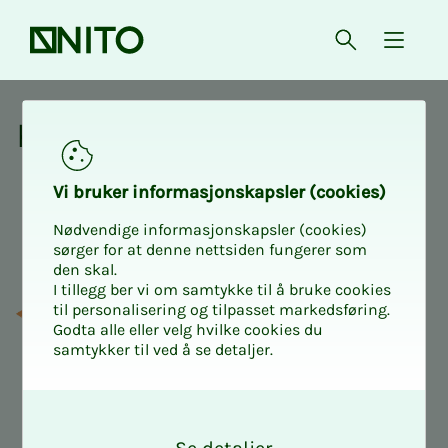
Forsiden
Åpne søk
{ isMe
Kurs og aktiviteter fra NITO
Kurs og ak­­­ti­vi­­­te­­­ter
Vi bru­­­ker in­­­for­­­ma­­­sjons­­­kaps­­­­­ler (cookies)
Nødvendige informasjonskapsler (cookies)
sørger for at denne nettsiden fungerer som
den skal.
I tillegg ber vi om samtykke til å bruke cookies
til personalisering og tilpasset markedsføring.
Godta alle eller velg hvilke cookies du
samtykker til ved å se detaljer.
O
k