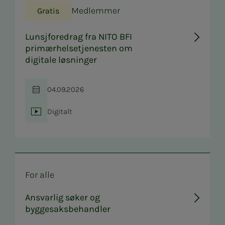
Medlemmer
Gratis
Lunsjforedrag fra NITO BFI
primærhelsetjenesten om
digitale løsninger
04.09.2026
Tid
Digitalt
Sted
For alle
Ansvarlig søker og
byggesaksbehandler