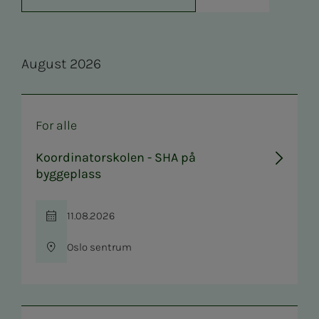
Au­­­gust 2026
For alle
Koordinatorskolen - SHA på
byggeplass
11.08.2026
Tid
Oslo sentrum
Sted