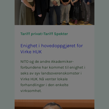
Tariff privat
Tariff Spekter
Enig­het i ho­ved­­­opp­­­gjø­ret for
Vir­­­ke HUK
NITO og de andre Akademiker-
forbundene har kommet til enighet i
seks av syv landsoverenskomster i
Virke HUK. Nå venter lokale
forhandlinger i den enkelte
virksomhet.