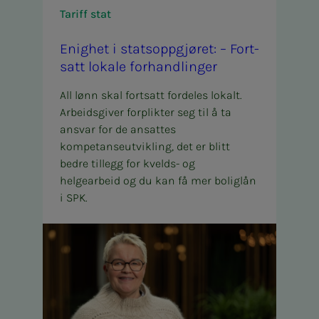
Tariff stat
Enig­het i stats­­­opp­­­gjø­ret: – For­t­­­
satt lo­ka­­­le for­hand­­­lin­­­ger
All lønn skal fortsatt fordeles lokalt.
Arbeidsgiver forplikter seg til å ta
ansvar for de ansattes
kompetanseutvikling, det er blitt
bedre tillegg for kvelds- og
helgearbeid og du kan få mer boliglån
i SPK.