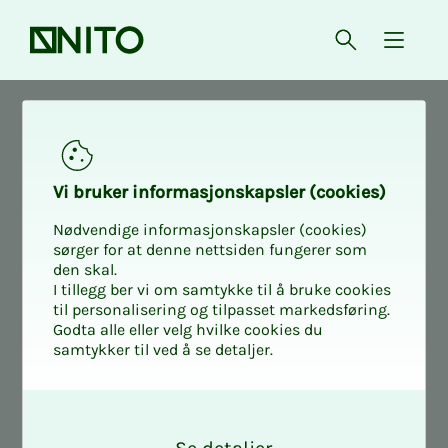
Forsiden
Åpne søk
{ isMe
Aktuelt
Nyheter fra arbeidslivet
Vi bru­­­ker in­­­for­­­ma­­­sjons­­­kaps­­­­­ler (cookies)
Nødvendige informasjonskapsler (cookies)
sørger for at denne nettsiden fungerer som
den skal.
I tillegg ber vi om samtykke til å bruke cookies
til personalisering og tilpasset markedsføring.
Godta alle eller velg hvilke cookies du
samtykker til ved å se detaljer.
O
k