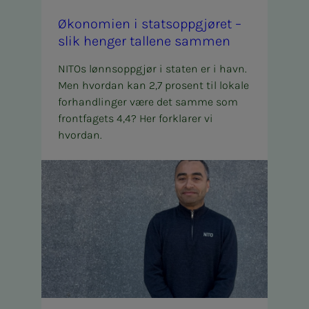
Øko­­­­­­­­­­­no­­­­­­mi­en i stats­­­­­­opp­­­­­­gjø­ret –
slik hen­­­­­­ger tal­­­­­­le­­­­­­ne sam­­­­­­men
NITOs lønnsoppgjør i staten er i havn.
Men hvordan kan 2,7 prosent til lokale
forhandlinger være det samme som
frontfagets 4,4? Her forklarer vi
hvordan.