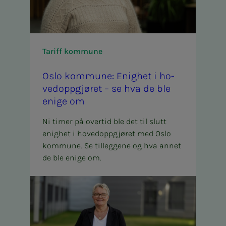
Tariff kommune
Oslo kom­­­mu­­­ne: Enig­het i ho­
ved­­­opp­­­gjø­ret – se hva de ble
eni­­­ge om
Ni timer på overtid ble det til slutt
enighet i hovedoppgjøret med Oslo
kommune. Se tilleggene og hva annet
de ble enige om.