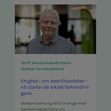
Tariff Samfunnsbedriftene
Nyheter fra arbeidslivet
Enig­het i om be­­­drifts­av­ta­­­len –
nå star­­­ter de lo­ka­­­le for­hand­­­lin­­­
ge­­­ne
Akademikerne og NITO er enige med
Samfunnsbedriftene om