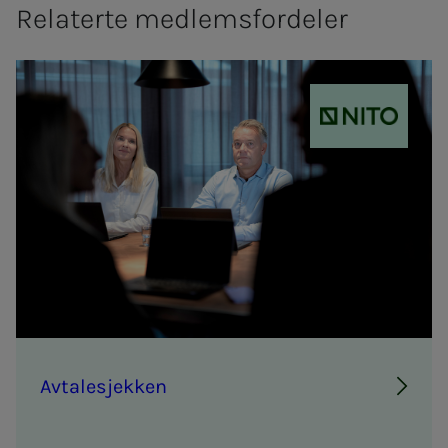
Relaterte medlemsfordeler
NITO
Av­ta­­­le­­­sjek­­­ken