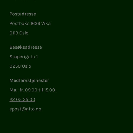
Lenker
Postadresse
Postboks 1636 Vika
0119 Oslo
Besøksadresse
Støperigata 1
0250 Oslo
Medlemstjenester
Ma.–fr. 09.00 til 15.00
22 05 35 00
epost@nito.no