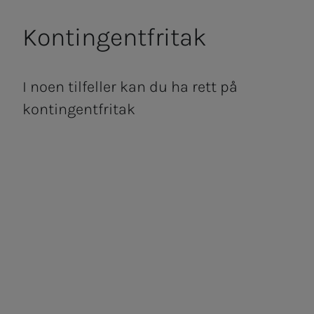
Kon­­­tin­­­gen­t­fri­­­tak
I noen tilfeller kan du ha rett på
kontingentfritak