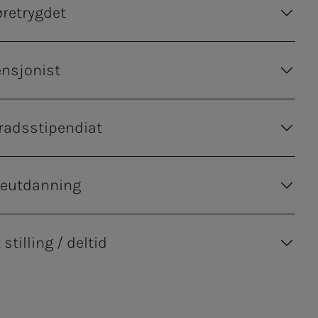
øretrygdet
nsjonist
radsstipendiat
reutdanning
stilling / deltid