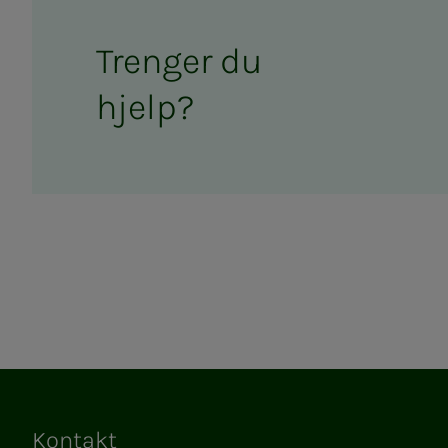
Tren­­­ger du
hjelp?
Kontakt