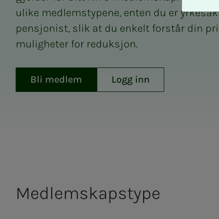
A
ulike medlemstypene, enten du er yrkesakti
v
v
pensjonist, slik at du enkelt forstår din pr
i
muligheter for reduksjon.
s
a
l
Bli medlem
Logg inn
l
e
Kontingent og frad
Med­­­­­lem­­­skaps­­­­­type