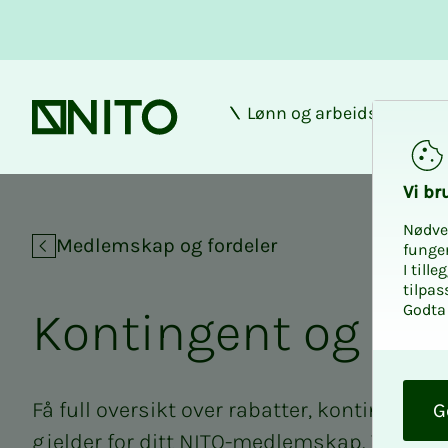
Lønn og arbeidsforhold
Forsiden
Vi bru­
Nødve
Medlemskap og fordeler
funge
I till
tilpas
Godta 
Kon­­­tin­­­gent og fra­
O
k
Få full oversikt over rabatter, kontingent 
G
gjelder for ditt NITO-medlemskap. Vi veil