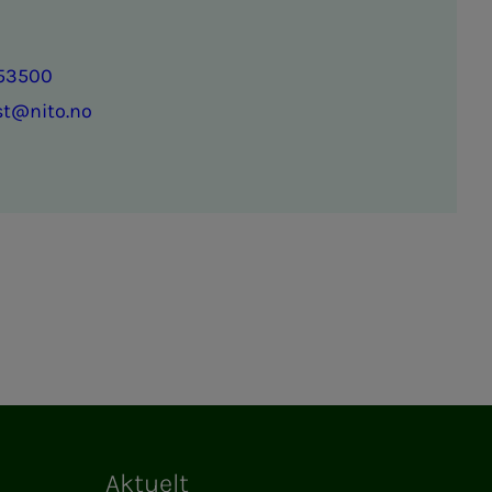
53500
st@nito.no
Aktuelt