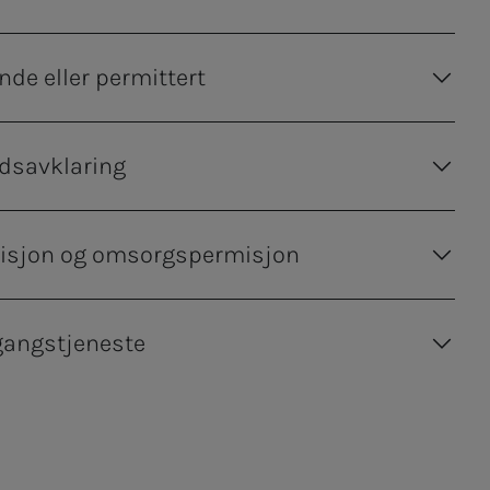
de eller permittert
idsavklaring
misjon og omsorgspermisjon
gangstjeneste