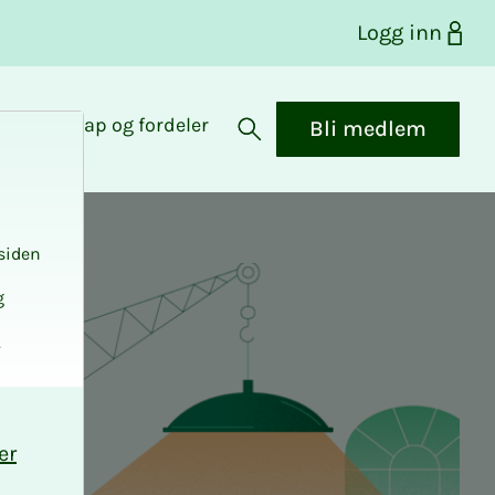
Logg inn
Medlemskap og fordeler
Bli medlem
Åpne søk
siden
g
.
er