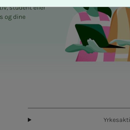
v, student eller
is og dine
rag
Yrkesakt