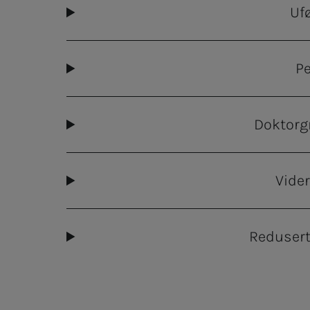
Uf
Pe
Doktorg
Vide
Redusert 