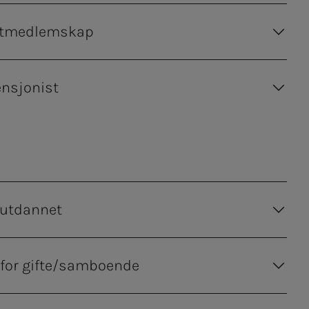
ntmedlemskap
nsjonist
utdannet
 for gifte/samboende