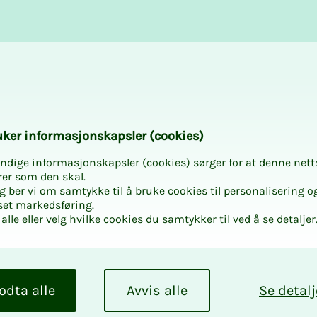
Karriere og utvikling
Kurs og aktiviteter
­­ker in­­­for­­­ma­­­sjons­­­kaps­­­­­ler (cookies)
ndige informasjonskapsler (cookies) sørger for at denne nett
rer som den skal.
egg ber vi om samtykke til å bruke cookies til personalisering o
set markedsføring.
alle eller velg hvilke cookies du samtykker til ved å se detaljer
­­drag
og fradrag som
odta alle
Avvis alle
Se detalj
eder deg gjennom de