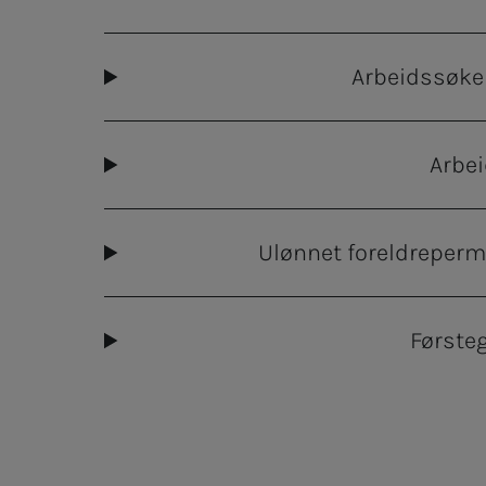
Arbeidssøken
Arbe
Ulønnet foreldreper
Første