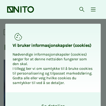
Forsiden
Åpne søk
{ isMe
Karriere og utvikling
Fag­­­nett­verk
Vi bru­­­ker in­­­for­­­ma­­­sjons­­­kaps­­­­­ler (cookies)
Nødvendige informasjonskapsler (cookies)
sørger for at denne nettsiden fungerer som
den skal.
I tillegg ber vi om samtykke til å bruke cookies
til personalisering og tilpasset markedsføring.
Godta alle eller velg hvilke cookies du
samtykker til ved å se detaljer.
O
k