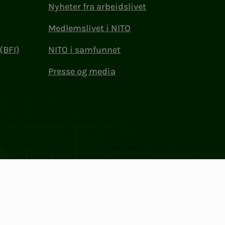
Nyheter fra arbeidslivet
Medlemslivet i NITO
(BFI)
NITO i samfunnet
Presse og media