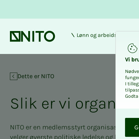
Lønn og arbeidsforhold
Forsiden
Vi bru­
Nødve
Dette er NITO
funge
I till
tilpas
Godta 
Slik er vi or­­­ga­­­ni­­­s
O
k
NITO er en medlemsstyrt organisasjon h
G
velger øverste politiske ledelse og beste