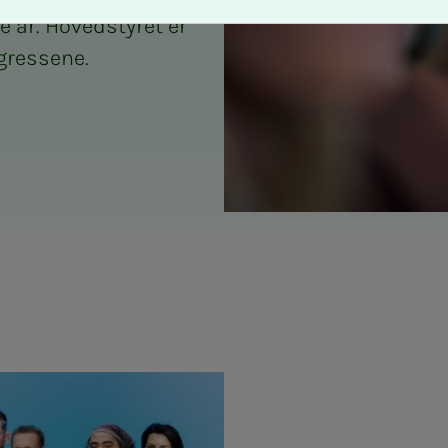
e år. Hovedstyret er
gressene.
ktur