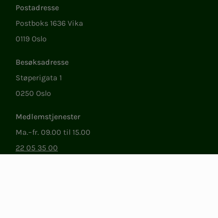
Postadresse
Postboks 1636 Vika
0119 Oslo
Besøksadresse
Støperigata 1
0250 Oslo
Medlemstjenester
Ma.–fr. 09.00 til 15.00
22 05 35 00
epost@nito.no