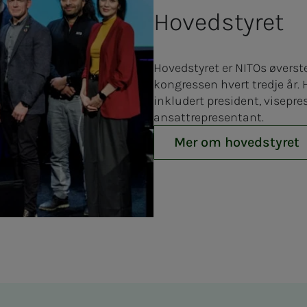
Hovedstyret
Hovedstyret er NITOs øverste
kongressen hvert tredje år.
inkludert president, visepr
ansattrepresentant.
Mer om hovedstyret