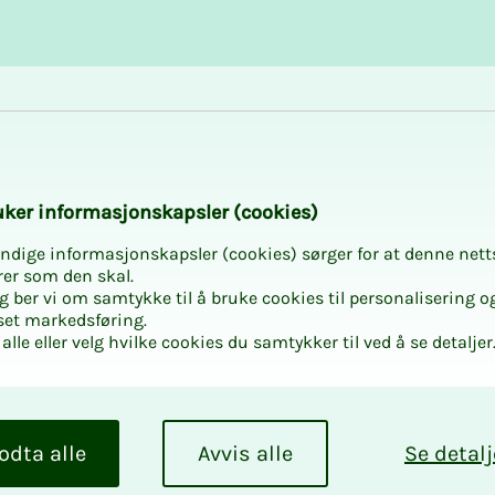
Karriere og utvikling
Kurs og aktiviteter
­­ker in­­­for­­­ma­­­sjons­­­kaps­­­­­ler (cookies)
ndige informasjonskapsler (cookies) sørger for at denne nett
rer som den skal.
egg ber vi om samtykke til å bruke cookies til personalisering o
set markedsføring.
alle eller velg hvilke cookies du samtykker til ved å se detaljer
ert
vor medlemmene
odta alle
Avvis alle
Se detalj
mmer utviklingen av