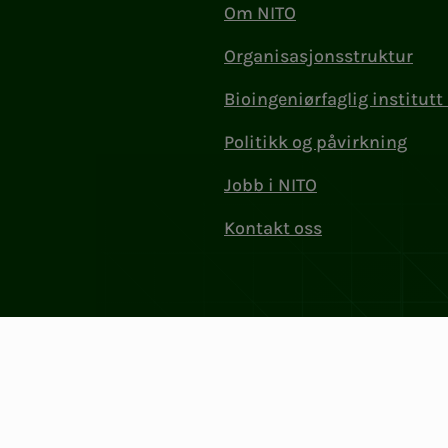
Om NITO
Organisasjonsstruktur
Bioingeniørfaglig institutt 
Politikk og påvirkning
Jobb i NITO
Kontakt oss