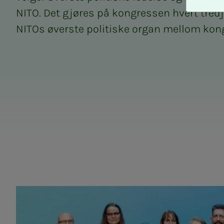
A
NITO. Det gjøres på kongressen hvert tredj
v
v
NITOs øverste politiske organ mellom kon
i
s
a
l
l
e
Organisasjonsstru