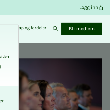
Logg inn
Medlemskap og fordeler
Bli medlem
Åpne søk
siden
g
.
er