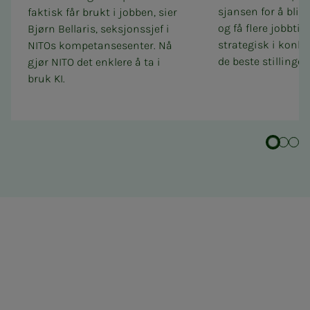
sjansen for å bli l
faktisk får brukt i jobben, sier
og få flere jobbtil
Bjørn Bellaris, seksjonssjef i
strategisk i konk
NITOs kompetansesenter. Nå
de beste stillinge
gjør NITO det enklere å ta i
bruk KI.