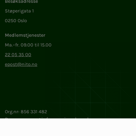
Besøksadresse
Støperigata 1
0250 Oslo
Medlemstjenester
Ma.–fr. 09.00 til 15.00
22 05 35 00
epost@nito.no
Org.nr: 856 331 482
Personvern og informasjonskapsler
Endre cookieinnstillinger