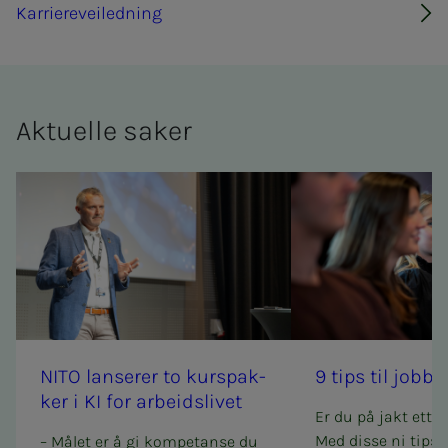
Karriereveiledning
Ak­tu­el­­­le sa­­­ker
NITO lan­­­se­­­rer to kurs­­­pak­­­
9 tips til job­b­­­s
ker i KI for ar­­­beids­­­­­li­­­vet
Er du på jakt etter
Med disse ni tips
– Målet er å gi kompetanse du