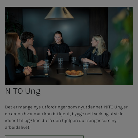
NITO Ung
Det er mange nye utfordringer som nyutdannet. NITO Ung er
en arena hvor man kan bli kjent, bygge nettverk og utvikle
ideer. I tillegg kan du få den hjelpen du trenger som ny i
arbeidslivet.