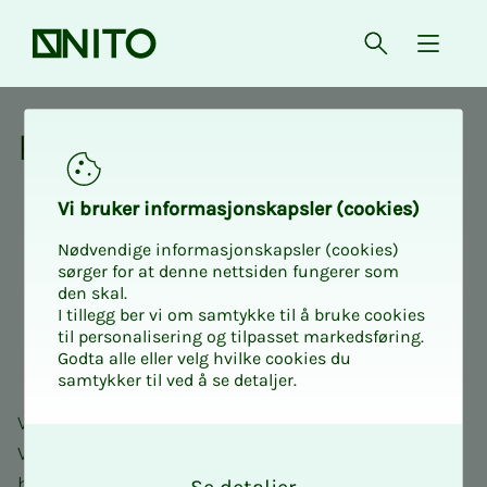
Forsiden
Åpne søk
{ isMe
Karriere og utvikling
Kar­rie­­­re og ut­vik­­­ling
Vi bru­ker in­for­ma­sjons­kaps­ler (cookies)
Nødvendige informasjonskapsler (cookies)
sørger for at denne nettsiden fungerer som
den skal.
I tillegg ber vi om samtykke til å bruke cookies
til personalisering og tilpasset markedsføring.
Godta alle eller velg hvilke cookies du
samtykker til ved å se detaljer.
Vi hjelper deg med å oppnå dine profesjonelle mål.
O
Vårt tilbud av kurs, konferanser og fagnettverk
k
holder deg faglig oppdatert, og gir deg verktøyene