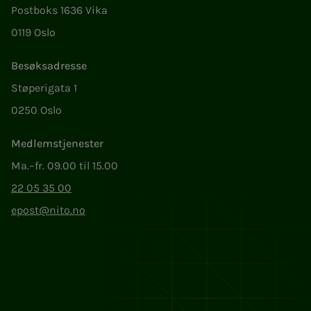
Postboks 1636 Vika
0119 Oslo
Besøksadresse
Støperigata 1
0250 Oslo
Medlemstjenester
Ma.–fr. 09.00 til 15.00
22 05 35 00
epost@nito.no