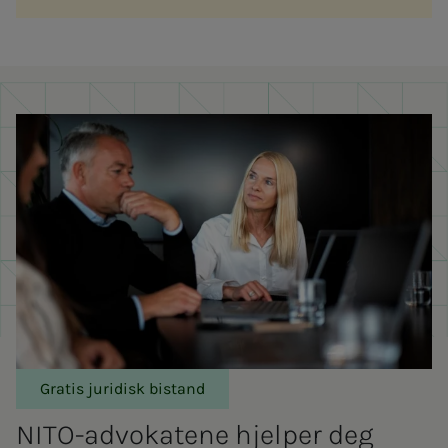
Gratis juridisk bistand
NITO-ad­vo­ka­­te­­ne hjelper deg