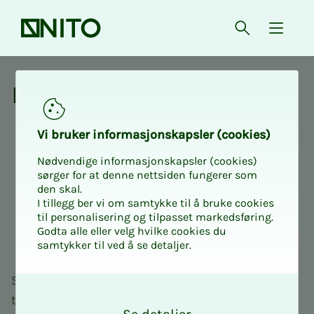
Forsiden
Åpne søk
{ isMe
Lønn og arbeidsforhold
Lønn og ar­­­beids­­­­­for­hold
Vi bru­­­ker in­­­for­­­ma­­­sjons­­­kaps­­­­­ler (cookies)
Nødvendige informasjonskapsler (cookies)
sørger for at denne nettsiden fungerer som
den skal.
I tillegg ber vi om samtykke til å bruke cookies
til personalisering og tilpasset markedsføring.
Godta alle eller velg hvilke cookies du
samtykker til ved å se detaljer.
Som NITO-medlem gir vi deg kunnskapen du
O
trenger om alt fra ansettelse og lønn for ingeniører
k