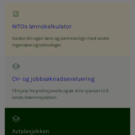
NITOs lønn­­­skalk­­­u­la­tor
Vurder din egen lønn og sammenlign med andre
ingeniører og teknologer.
CV- og job­b­­­søk­­­nads­­­e­va­lu­e­ring
Få hjelp fra profesjonelle og øk dine sjanser til å
lande drømmejobben.
Av­ta­­­le­­­sjek­­­ken