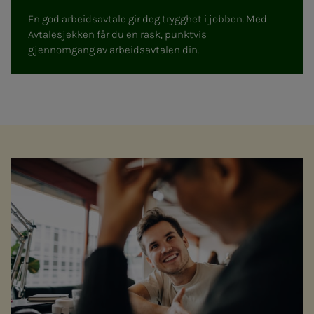
En god arbeidsavtale gir deg trygghet i jobben. Med
Avtalesjekken får du en rask, punktvis
gjennomgang av arbeidsavtalen din.