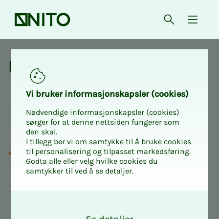
Forsiden
Åpne søk
{ isMe
Kurs og aktiviteter fra NITO
Kurs og ak­­­ti­vi­­­te­­­ter
Vi bru­­ker in­­for­­ma­­sjons­­kaps­­­ler (cookies)
Nødvendige informasjonskapsler (cookies)
sørger for at denne nettsiden fungerer som
den skal.
I tillegg ber vi om samtykke til å bruke cookies
til personalisering og tilpasset markedsføring.
Godta alle eller velg hvilke cookies du
samtykker til ved å se detaljer.
O
k