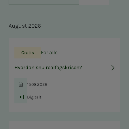
Au­­­gust 2026
For alle
Gratis
Hvordan snu realfagskrisen?
15.08.2026
Tid
Digitalt
Sted