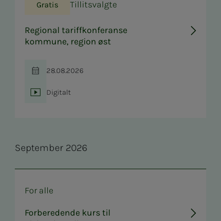
Tillitsvalgte
Gratis
Regional tariffkonferanse
kommune, region øst
28.08.2026
Tid
Digitalt
Sted
Se­p­tem­­­ber 2026
For alle
Forberedende kurs til