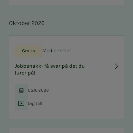
Ok­to­­­ber 2026
Medlemmer
Gratis
Jobbsnakk- få svar på det du
lurer på!
05.10.2026
Tid
Digitalt
Sted