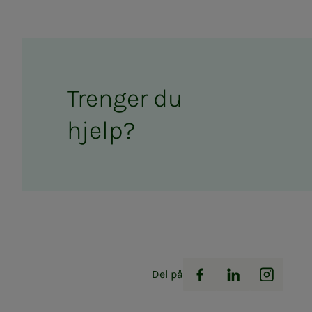
Tren­­­ger du
hjelp?
Del på
Facebook
LinkedIn
Instag