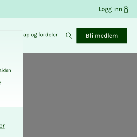
Logg inn
Medlemskap og fordeler
Bli medlem
Åpne søk
siden
g
.
er