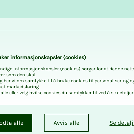
Karriere og utvikling
Kurs og aktiviteter
­­ker in­­­for­­­ma­­­sjons­­­kaps­­­­­ler (cookies)
ndige informasjonskapsler (cookies) sørger for at denne nett
rer som den skal.
egg ber vi om samtykke til å bruke cookies til personalisering o
set markedsføring.
alle eller velg hvilke cookies du samtykker til ved å se detaljer
odta alle
Avvis alle
Se detalj