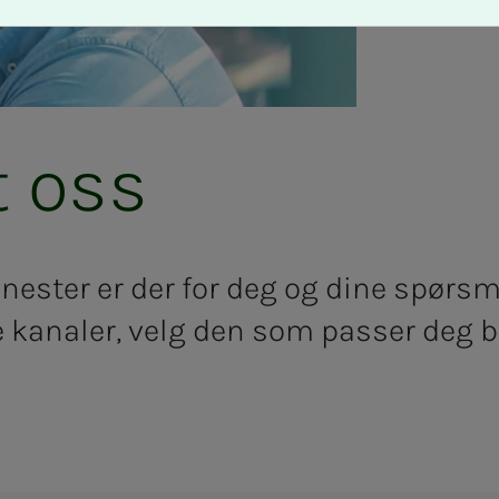
t oss
ster er der for deg og dine spørsmå
re kanaler, velg den som passer deg b