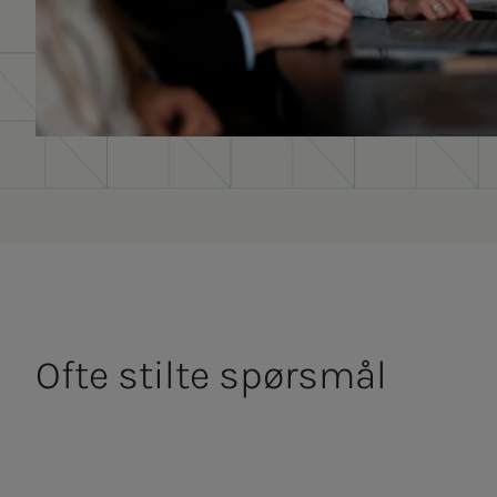
Ofte stil­­­te spørs­­­mål