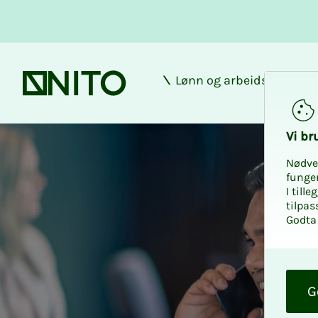
Lønn og arbeidsforhold
Forsiden
Vi bru­
Nødve
funge
I till
tilpas
Godta 
O
k
G