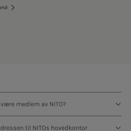
tand
å være medlem av NITO?
adressen til NITOs hovedkontor