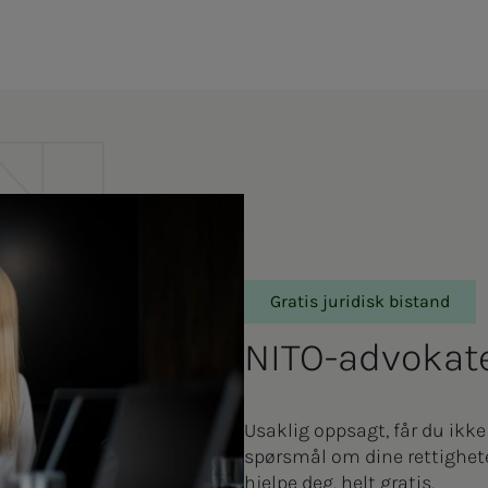
Gratis juridisk bistand
NITO-ad­vo­ka­­t
Usaklig oppsagt, får du ikke
spørsmål om dine rettighete
hjelpe deg, helt gratis.