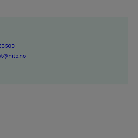
53500
st@nito.no