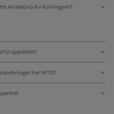
te AvtaleGiro for kontingent?
NITO opprettet?
alavdelinger har NITO?
Åpenhet