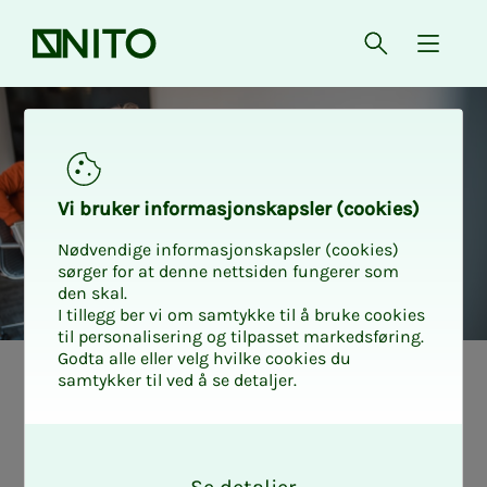
Forsiden
Åpne søk
{ isMe
Vi bru­­­ker in­­­for­­­ma­­­sjons­­­kaps­­­­­ler (cookies)
Nødvendige informasjonskapsler (cookies)
sørger for at denne nettsiden fungerer som
den skal.
I tillegg ber vi om samtykke til å bruke cookies
til personalisering og tilpasset markedsføring.
Godta alle eller velg hvilke cookies du
samtykker til ved å se detaljer.
Hvil­­­ket pro­­­sjek­t­­­
O
le­­­der­­­kurs bør
k