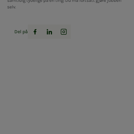
samtidig tydelige på én ting: Du må fortsatt gjøre jobben
selv.
Del på
Facebook
LinkedIn
Instagram