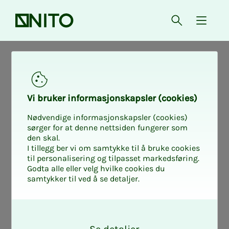
Forsiden
Åpne søk
{ isMe
KI kan løf­­­te job­b­­­
søk­­­na­­­den din -
Vi bru­­­ker in­­­for­­­ma­­­sjons­­­kaps­­­­­ler (cookies)
Nødvendige informasjonskapsler (cookies)
el­­­ler sen­­­de deg
sørger for at denne nettsiden fungerer som
den skal.
I tillegg ber vi om samtykke til å bruke cookies
ba­­­kerst i bun­­­ken
til personalisering og tilpasset markedsføring.
Godta alle eller velg hvilke cookies du
samtykker til ved å se detaljer.
Bruker du KI til å skrive CV og
O
jobbsøknad? Det kan hjelpe deg
k