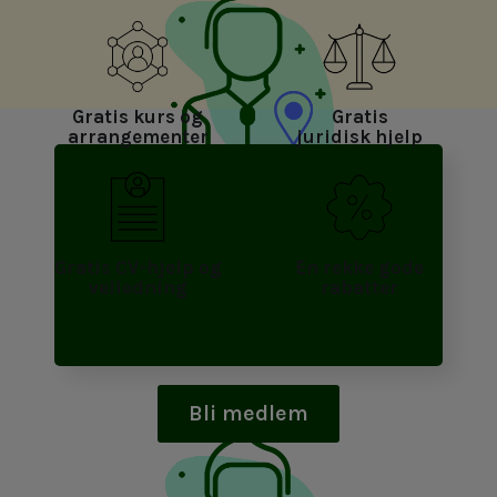
Gratis kurs og
Gratis
arrangementer
juridisk hjelp
Planlegging/logistikk
Gratis CV-hjelp og
En rekke gode
852 765 kr
veiledning
rabatter
Bli medlem