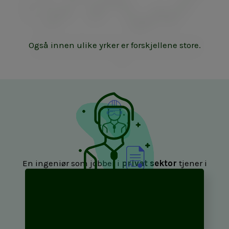
Også innen ulike yrker er forskjellene store.
En ingeniør som jobber i
privat
sektor
tjener i
snitt
Opplæring og personalarbeid (HR)