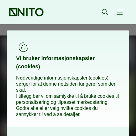
Forsiden
Åpne søk
{ isMe
Vi bru­­ker in­­for­­ma­­sjons­­kaps­­­ler
(cookies)
Nødvendige informasjonskapsler (cookies)
sørger for at denne nettsiden fungerer som den
skal.
I tillegg ber vi om samtykke til å bruke cookies til
personalisering og tilpasset markedsføring.
Godta alle eller velg hvilke cookies du
samtykker til ved å se detaljer.
O