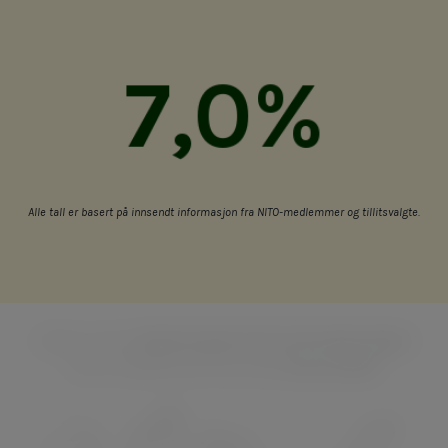
7,0%
Alle tall er basert
på innsendt informasjon fra NITO-medlemmer og tillitsvalgte.
Dette er den
høyeste generelle lønnsøkningen
NITO-medlemmer har hatt
siden 2008
.