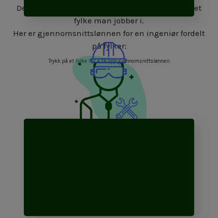
Det er imidlertid store ulikheter basert på hvilket
fylke man jobber i.
Her er gjennomsnittslønnen for en ingeniør fordelt
på fylker:
Trykk på et fylke for å få opp gjennomsnittslønnen.
Bygg- og anlegg
892 192 kr