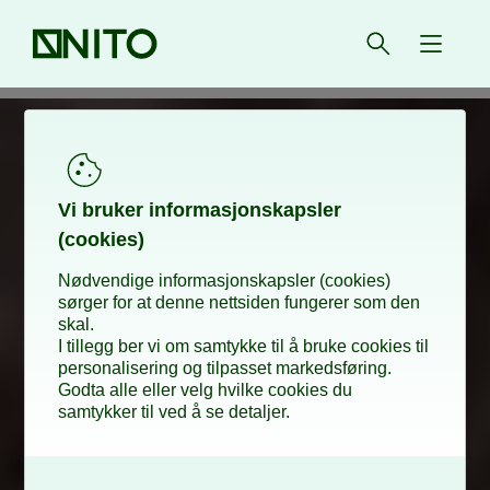
Forsiden
Åpne søk
{ isMe
Vi bru­­­ker in­­­for­­­ma­­­sjons­­­kaps­­­­­ler
(cookies)
Nødvendige informasjonskapsler (cookies)
sørger for at denne nettsiden fungerer som den
skal.
I tillegg ber vi om samtykke til å bruke cookies til
personalisering og tilpasset markedsføring.
Godta alle eller velg hvilke cookies du
samtykker til ved å se detaljer.
O