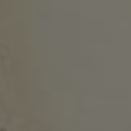
Søndag 1. mars 1936
, mens solen skinte over
40.000 tilskuere på Holmenkollsøndagen i en
av Oslos mest snørike vintre, fant en historisk
hendelse sted på Hotel Continental. Der samlet
28 representanter seg fra landets fire
mellomtekniske skoler – i Horten, Oslo, Bergen
og Trondheim – for å stifte NITO, som dermed
fikk 700 medlemmer allerede fra start.
Stiftelsen var resultatet av to års forberedelser,
med et mål om å samle landets ingeniører,
teknikere og arkitekter i én felles organisasjon.