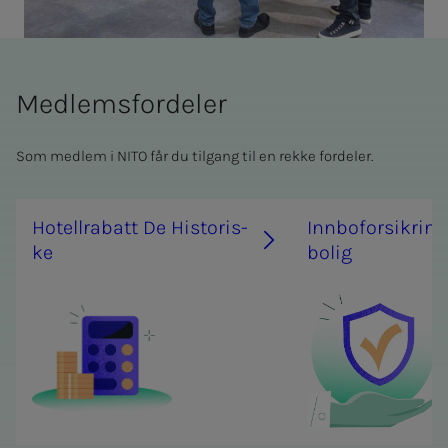
Medlemsfordeler
Som medlem i NITO får du tilgang til en rekke fordeler.
Ho­­­tel­l­ra­­­batt De His­­­to­ris­­­
Inn­­­bo­­­for­­­sik­ring 
ke
bo­­­lig