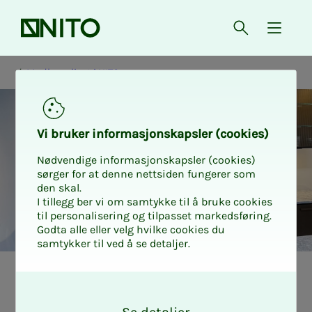
Forsiden
Åpne søk
{ isMe
Medlemslivet i NITO
Vi bru­­ker in­­for­­ma­­sjons­­kaps­­­ler (cookies)
Nødvendige informasjonskapsler (cookies)
sørger for at denne nettsiden fungerer som
den skal.
I tillegg ber vi om samtykke til å bruke cookies
til personalisering og tilpasset markedsføring.
Godta alle eller velg hvilke cookies du
samtykker til ved å se detaljer.
Medlemslivet i NITO
O
k