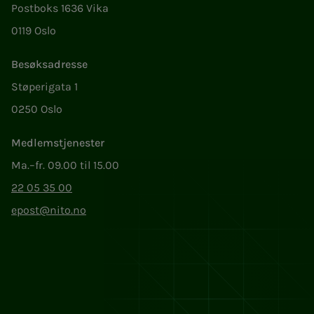
Postboks 1636 Vika
0119 Oslo
Besøksadresse
Støperigata 1
0250 Oslo
Medlemstjenester
Ma.–fr. 09.00 til 15.00
22 05 35 00
epost@nito.no