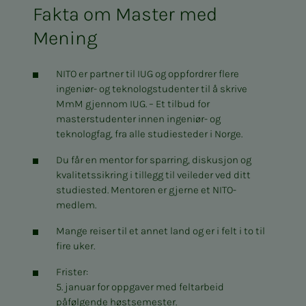
Fakta om Master med
Mening
NITO er partner til IUG og oppfordrer flere
ingeniør- og teknologstudenter til å skrive
MmM gjennom IUG. – Et tilbud for
masterstudenter innen ingeniør- og
teknologfag, fra alle studiesteder i Norge.
Du får en mentor for sparring, diskusjon og
kvalitetssikring i tillegg til veileder ved ditt
studiested. Mentoren er gjerne et NITO-
medlem.
Mange reiser til et annet land og er i felt i to til
fire uker.
Frister:
5. januar for oppgaver med feltarbeid
påfølgende høstsemester.