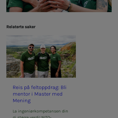
Re­la­­­ter­­­te sa­­­ker
Reis på fel­t­opp­­­drag: Bli
men­tor i Mas­­­ter med
Me­­­ning
La ingeniørkompetansen din
gi større verdi! NITO-