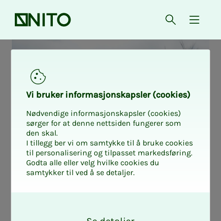
Forsiden
Åpne søk
{ isMe
Vi bru­­ker in­­for­­ma­­sjons­­kaps­­­ler (cookies)
Nødvendige informasjonskapsler (cookies)
sørger for at denne nettsiden fungerer som
den skal.
I tillegg ber vi om samtykke til å bruke cookies
til personalisering og tilpasset markedsføring.
Godta alle eller velg hvilke cookies du
samtykker til ved å se detaljer.
Skriv mas­­­ter i
O
k