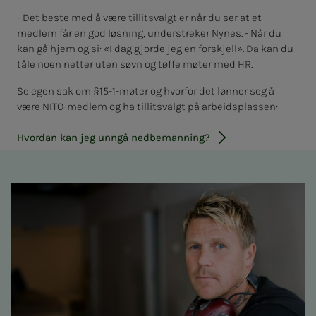
- Det beste med å være tillitsvalgt er når du ser at et
medlem får en god løsning, understreker Nynes. - Når du
kan gå hjem og si: «I dag gjorde jeg en forskjell». Da kan du
tåle noen netter uten søvn og tøffe møter med HR.
Se egen sak om §15-1-møter og hvorfor det lønner seg å
være NITO-medlem og ha tillitsvalgt på arbeidsplassen:
Hvordan kan jeg unngå nedbemanning?