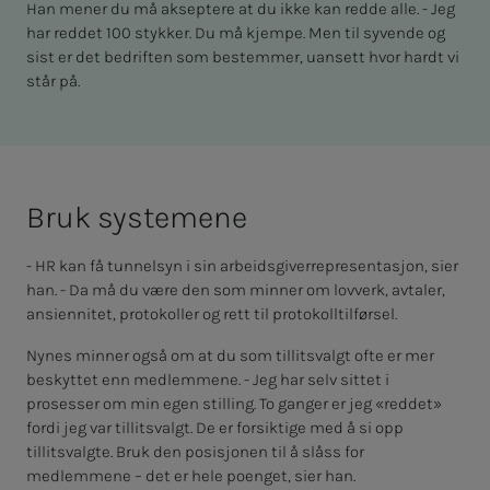
Han mener du må akseptere at du ikke kan redde alle. - Jeg
har reddet 100 stykker. Du må kjempe. Men til syvende og
sist er det bedriften som bestemmer, uansett hvor hardt vi
står på.
Bruk sy­s­­­te­­­me­­­ne
- HR kan få tunnelsyn i sin arbeidsgiverrepresentasjon, sier
han. - Da må du være den som minner om lovverk, avtaler,
ansiennitet, protokoller og rett til protokolltilførsel.
Nynes minner også om at du som tillitsvalgt ofte er mer
beskyttet enn medlemmene. - Jeg har selv sittet i
prosesser om min egen stilling. To ganger er jeg «reddet»
fordi jeg var tillitsvalgt. De er forsiktige med å si opp
tillitsvalgte. Bruk den posisjonen til å slåss for
medlemmene – det er hele poenget, sier han.