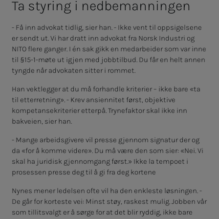
Ta sty­ring i ned­­­be­­­man­­­nin­­­gen
- Få inn advokat tidlig, sier han. - Ikke vent til oppsigelsene
er sendt ut. Vi har dratt inn advokat fra Norsk Industri og
NITO flere ganger. I én sak gikk en medarbeider som var inne
til §15-1-møte ut igjen med jobbtilbud. Du får en helt annen
tyngde når advokaten sitter i rommet.
Han vektlegger at du må forhandle kriterier – ikke bare «ta
til etterretning». - Krev ansiennitet først, objektive
kompetansekriterier etterpå. Trynefaktor skal ikke inn
bakveien, sier han.
- Mange arbeidsgivere vil presse gjennom signatur der og
da «for å komme videre». Du må være den som sier: «Nei. Vi
skal ha juridisk gjennomgang først.» Ikke la tempoet i
prosessen presse deg til å gi fra deg kortene
Nynes mener ledelsen ofte vil ha den enkleste løsningen. -
De går for korteste vei: Minst støy, raskest mulig. Jobben vår
som tillitsvalgt er å sørge for at det blir ryddig, ikke bare