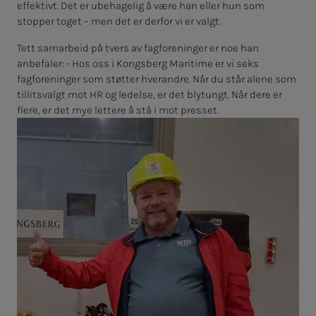
effektivt. Det er ubehagelig å være han eller hun som
stopper toget – men det er derfor vi er valgt.
Tett samarbeid på tvers av fagforeninger er noe han
anbefaler: - Hos oss i Kongsberg Maritime er vi seks
fagforeninger som støtter hverandre. Når du står alene som
tillitsvalgt mot HR og ledelse, er det blytungt. Når dere er
flere, er det mye lettere å stå i mot presset.