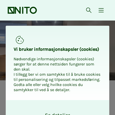
Forsiden
Åpne søk
{ isMe
Vi bru­­­ker in­­­for­­­ma­­­sjons­­­kaps­­­­­ler (cookies)
Nødvendige informasjonskapsler (cookies)
sørger for at denne nettsiden fungerer som
den skal.
I tillegg ber vi om samtykke til å bruke cookies
til personalisering og tilpasset markedsføring.
Godta alle eller velg hvilke cookies du
samtykker til ved å se detaljer.
Når 10 av 50 skal
O
ut: Slik står du i
k