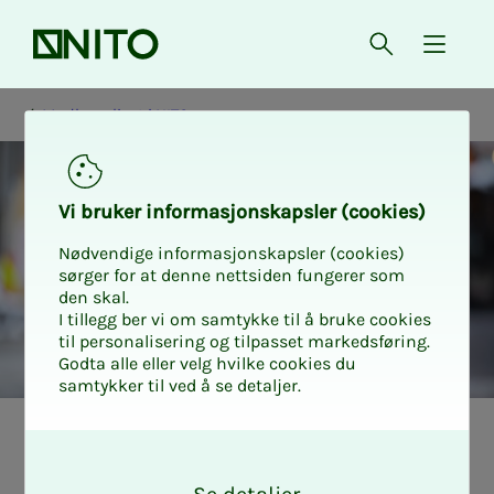
Forsiden
Åpne søk
{ isMe
Medlemslivet i NITO
Vi bru­­ker in­­for­­ma­­sjons­­kaps­­­ler (cookies)
Nødvendige informasjonskapsler (cookies)
sørger for at denne nettsiden fungerer som
den skal.
I tillegg ber vi om samtykke til å bruke cookies
til personalisering og tilpasset markedsføring.
Godta alle eller velg hvilke cookies du
samtykker til ved å se detaljer.
Medlemslivet i NITO
O
k