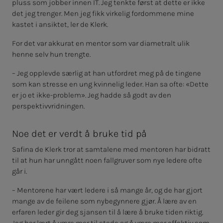
pluss som jobber innen IT. Jeg tenkte først at dette er ikke
det jeg trenger. Men jeg fikk virkelig fordommene mine
kastet i ansiktet, ler de Klerk.
For det var akkurat en mentor som var diametralt ulik
henne selv hun trengte.
– Jeg opplevde særlig at han utfordret meg på de tingene
som kan stresse en ung kvinnelig leder. Han sa ofte: «Dette
er jo et ikke-problem». Jeg hadde så godt av den
perspektivvridningen.
Noe det er verdt å bruke tid på
Safina de Klerk tror at samtalene med mentoren har bidratt
til at hun har unngått noen fallgruver som nye ledere ofte
går i.
– Mentorene har vært ledere i så mange år, og de har gjort
mange av de feilene som nybegynnere gjør. Å lære av en
erfaren leder gir deg sjansen til å lære å bruke tiden riktig.