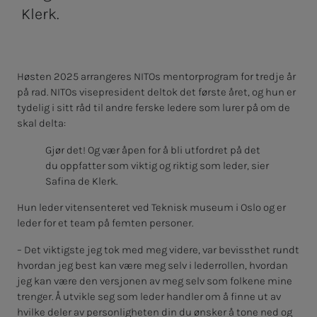
Klerk.
Høsten 2025 arrangeres NITOs mentorprogram for tredje år
på rad. NITOs visepresident deltok det første året, og hun er
tydelig i sitt råd til andre ferske ledere som lurer på om de
skal delta:
Gjør det! Og vær åpen for å bli utfordret på det
du oppfatter som viktig og riktig som leder, sier
Safina de Klerk.
Hun leder vitensenteret ved Teknisk museum i Oslo og er
leder for et team på femten personer.
– Det viktigste jeg tok med meg videre, var bevissthet rundt
hvordan jeg best kan være meg selv i lederrollen, hvordan
jeg kan være den versjonen av meg selv som folkene mine
trenger. Å utvikle seg som leder handler om å finne ut av
hvilke deler av personligheten din du ønsker å tone ned og