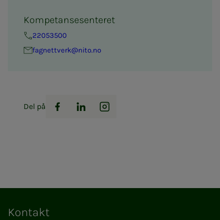
Kompetansesenteret
22053500
fag­­­nett­verk@nito.no
Del på
Facebook
LinkedIn
Instagram
Kontakt