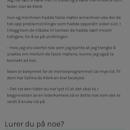
Jeg har lært å være mer til stede og å være mer effektiv som
leder, sier de Klerk.
Hun og mentoren hadde faste møter annenhver uke der de
tok opp problemstillinger som hadde oppstått siden sist. I
tillegg kom de tilbake til temaer de hadde vært innom
tidligere, for å se på utviklingen.
– Hvis jeg sto overfor noe som jeg kjente at jeg trengte å
snakke om mellom de faste møtene, kunne jeg også ta
kontakt ad hoc.
Noen er bekymret for at mentorprogrammet tar mye tid. Til
dem har Safina de Klerk en klar beskjed:
– Det tar den tiden du har lyst til at det skal ta. I
begynnelsen av en lederkarriere så er dette noe som det er
verdt å bruke tid på.
Lu­­­rer du på noe?