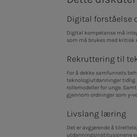
Digital forståelse 
Digital kompetanse må integr
som må brukes med kritisk re
Rekruttering til t
For å dekke samfunnets behov
teknologiutdanninger tidlig
rollemodeller for unge. Samt
gjennom ordninger som y-vei
Livslang læring
Det er avgjørende å tilrette
utdanningsinstitusjonene er