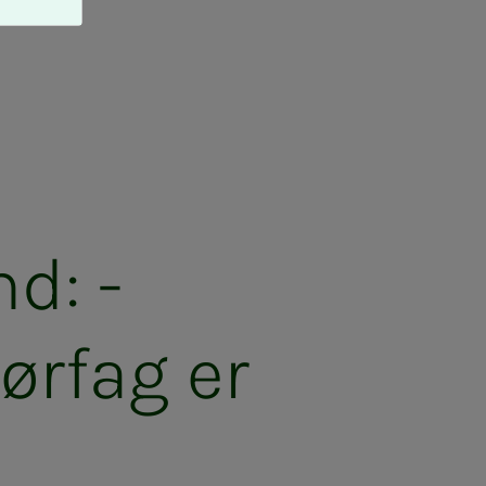
nd: -
i­ør­­­fag er