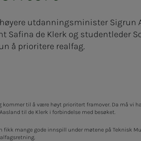
 høyere utdanningsminister Sigrun
t Safina de Klerk og studentleder S
n å prioritere realfag.
 kommer til å være høyt prioritert framover. Da må vi ha f
 Aasland til de Klerk i forbindelse med besøket.
n fikk mange gode innspill under møtene på Teknisk Mu
realfagsretning.