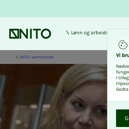
Lønn og arbeidsforhold
Forsiden
Vi bru­
NITO i samfunnet
Nødve
funge
I till
tilpas
Godta 
O
k
G