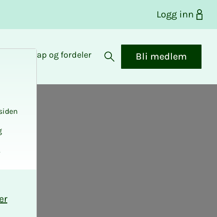
Logg inn
Medlemskap og fordeler
Bli medlem
Åpne søk
siden
g
.
er