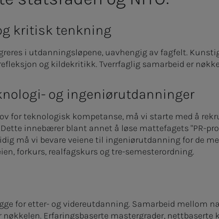
og kritisk tenkning
eres i utdanningsløpene, uavhengig av fagfelt. Kunstig 
fleksjon og kildekritikk. Tverrfaglig samarbeid er nøkkel
eknologi- og ingeniørutdanninger
 for teknologisk kompetanse, må vi starte med å rekrut
. Dette innebærer blant annet å løse mattefagets "PR-p
idig må vi bevare veiene til ingeniørutdanning for de m
en, forkurs, realfagskurs og tre-semesterordning.
legge for etter- og videreutdanning. Samarbeid mellom n
 nøkkelen. Erfaringsbaserte mastergrader, nettbaserte 