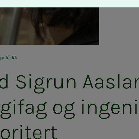
politikk
åd Si­­­grun Aas­la
­­gi­­­fag og in­­­ge­­­n
ri­­­tert