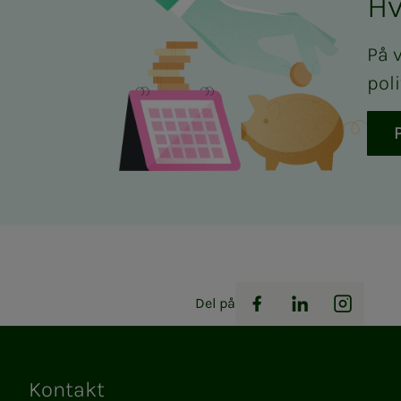
Hv
På 
pol
Del på
Facebook
LinkedIn
Instag
Kontakt