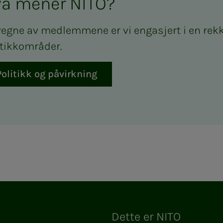
a mener NITO?
vegne av medlemmene er vi engasjert i en rek
itikkområder.
Politikk og påvirkning
ram
Dette er NITO