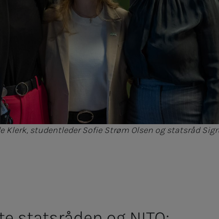
de Klerk, studentleder Sofie Strøm Olsen og statsråd Si
te statsråden og NITO: