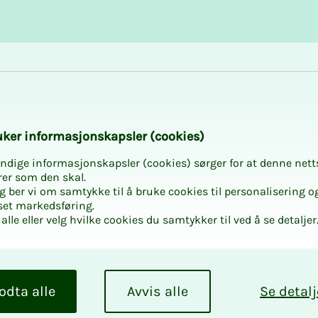
Karriere og utvikling
Kurs og aktiviteter
­­ker in­­­for­­­ma­­­sjons­­­kaps­­­­­ler (cookies)
ndige informasjonskapsler (cookies) sørger for at denne nett
rer som den skal.
egg ber vi om samtykke til å bruke cookies til personalisering o
set markedsføring.
alle eller velg hvilke cookies du samtykker til ved å se detaljer
odta alle
Avvis alle
Se detalj