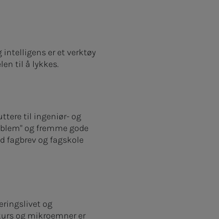
intelligens er et verktøy
en til å lykkes.
tere til ingeniør- og
roblem" og fremme gode
ed fagbrev og fagskole
æringslivet og
kurs og mikroemner er